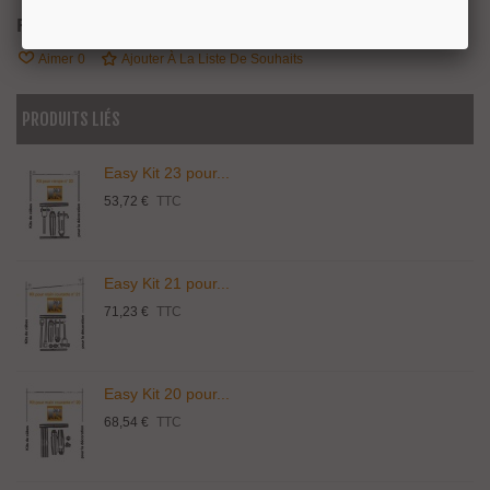
Référence:
2210351
Aimer
0
Ajouter À La Liste De Souhaits
PRODUITS LIÉS
Easy Kit 23 pour...
53,72 €
TTC
Easy Kit 21 pour...
71,23 €
TTC
Easy Kit 20 pour...
68,54 €
TTC