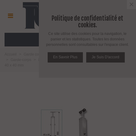
×
Politique de confidentialité et
cookies.
Ce site utilise des cookies pour la navigation, le
MENU
panier et les statistiques. Toutes les données
personnelles sont consultables sur l'espace client.
Accueil
>
Garde corps, repose pieds, main courante, câble et accessoire
En Savoir Plus
Je Suis D'accord
>
Garde-corps
>
Barre et poteau
>
Poteau de balustrade inox carré de
40 x 40 mm