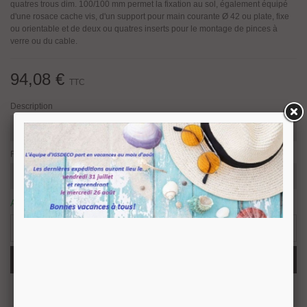
quatres trous dim. 100/100 mm permet la fixation au sol, également équipé
d'une rosace cache vis, d'un support pour main courante Ø 42 ou plate, fixe
ou orientable et de deux ou quatres inserts pour le montage de pinces à
verre ou du cable.
94,08 €
TTC
Description
Fonction
Article disponible sous 8/10 jours ouvrés.
0 Produits
-
+
Ajouter Au Panier
Partager
QR Code