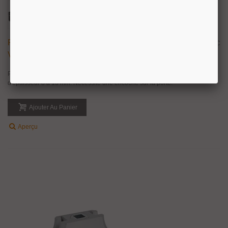
Penture D'imposte Pour Kit Penture Porte En
38,10 €
TTC
Verre Poids Maxi 100 Kg
Penture d'imposte supérieur en inox brossé pour porte va et vient en verre
d'épaisseur 8 à 13 mm. Nécessite une encoche sur la porte.
Ajouter Au Panier
Aperçu