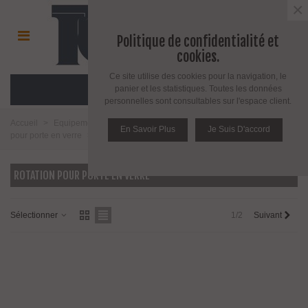
×
Politique de confidentialité et
cookies.
Ce site utilise des cookies pour la navigation, le
MENU
panier et les statistiques. Toutes les données
personnelles sont consultables sur l'espace client.
Accueil
>
Equipement pour porte d'intérieur et d'extérieur
>
Accessoire
En Savoir Plus
Je Suis D'accord
pour porte en verre
>
Rotation pour porte en verre
ROTATION POUR PORTE EN VERRE
Sélectionner
1/2
Suivant