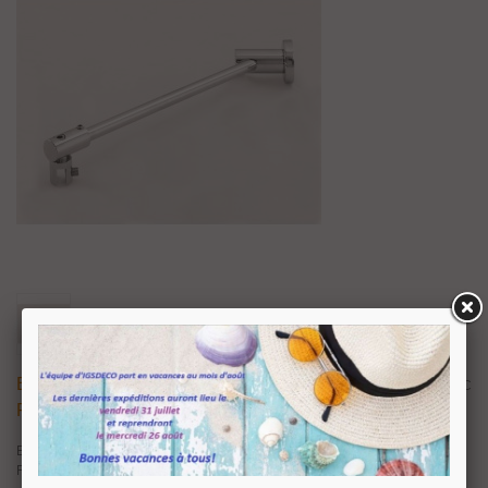
Barre Raidisseur Pour Cloison De Douche
110,88 €
TTC
Fixation Entre Mur Et Verre
Barre raidisseur ajustable de 200 mm à 500 mm pour cloison de douche.
Fixation mur sur verre. Finition chrome brillant ou chrome satiné (look inox).