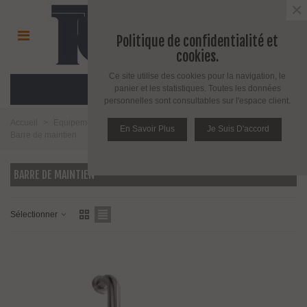
×
Politique de confidentialité et
cookies.
Ce site utilise des cookies pour la navigation, le
MENU
panier et les statistiques. Toutes les données
personnelles sont consultables sur l'espace client.
Accueil
>
Equipement salle de bain toilette et cuisine
>
Salle de bains
>
En Savoir Plus
Je Suis D'accord
Barre de maintien
BARRE DE MAINTIEN
Sélectionner