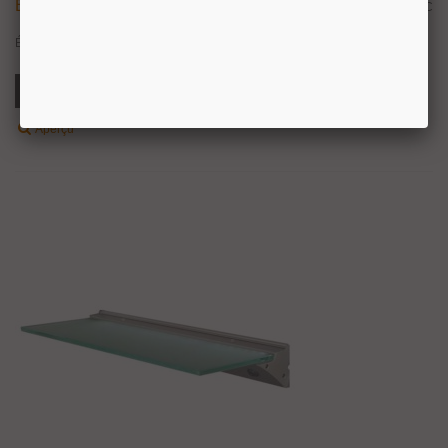
Etagère Lumineuse Série Focled
233,74 €
TTC
Étagère lumineuse série Focled
Ajouter Au Panier
Aperçu