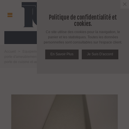
×
Politique de confidentialité et
cookies.
Ce site utilise des cookies pour la navigation, le
MENU
panier et les statistiques. Toutes les données
personnelles sont consultables sur l'espace client.
Accueil
>
Equipement pour porte d'intérieur et d'extérieur
>
Poignée de
En Savoir Plus
Je Suis D'accord
porte d'ameublement et fenêtre
>
Poignée d'ameublement
>
Poignée de
porte de cuisine et autres
>
Poignée tirette série Curve 0117 par Viefe