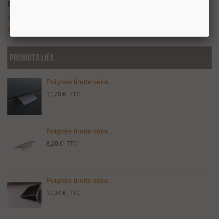
Référence:
0117032L04
Marque:
VIEFE
Aimer
1
Ajouter À La Liste De Souhaits
PRODUITS LIÉS
Poignée tirette série...
11,70 €
TTC
Poignée tirette série...
8,20 €
TTC
Poignée tirette série...
11,34 €
TTC