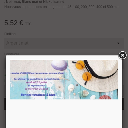
, Noir mat, Blanc mat et Nickel satiné
.
Nous vous la proposons en longueur de 45, 100, 200, 300, 400 et 500 mm.
5,52 €
TTC
Finition
Longueur
article en stock, nous prévoyons une expédition sous 24/48
heures.
8 Produits
-
+
Ajouter Au Panier
Partager
QR Code