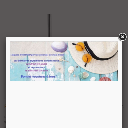
Porte Rouleau Papier Wc En Inox Série Angulo
55,44 €
TTC
Porte rouleau papier WC série Angulo sur platine. Matière : Inox aisi 304,
finition brossé. Diamètre 16 mm, hauteur 150 mm sur platine diamètre 50
mm. Fourni avec sachet de fixations.