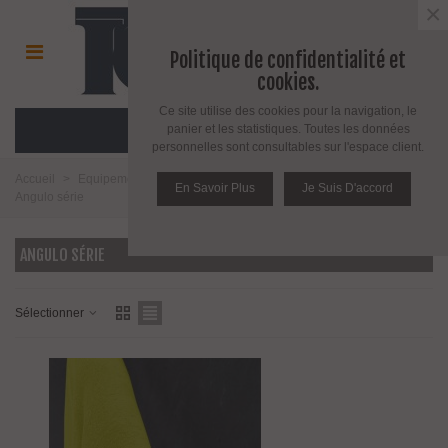
×
Politique de confidentialité et
cookies.
Ce site utilise des cookies pour la navigation, le
MENU
panier et les statistiques. Toutes les données
personnelles sont consultables sur l'espace client.
Accueil
>
Equipement salle de bain toilette et cuisine
>
Salle de bains
>
En Savoir Plus
Je Suis D'accord
Angulo série
ANGULO SÉRIE
Sélectionner