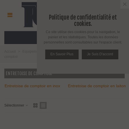
×
Politique de confidentialité et
cookies.
Ce site utilise des cookies pour la navigation, le
MENU
panier et les statistiques. Toutes les données
personnelles sont consultables sur l'espace client.
Accueil
>
Equipement pour l'agencement du verre
>
Entretoise de
En Savoir Plus
Je Suis D'accord
comptoir
ENTRETOISE DE COMPTOIR
Entretoise de comptoir en inox
Entretoise de comptoir en laiton
brossé ou poli brillant
poli brillant
Sélectionner