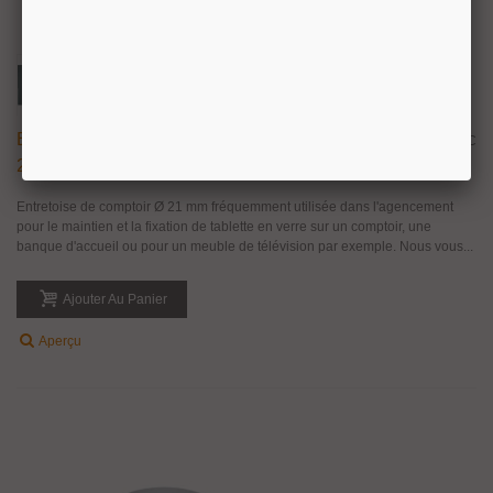
Entretoise De Comptoir En Inox Brossé Ø
32,37 €
TTC
21/25 Mm
Entretoise de comptoir Ø 21 mm fréquemment utilisée dans l'agencement
pour le maintien et la fixation de tablette en verre sur un comptoir, une
banque d'accueil ou pour un meuble de télévision par exemple. Nous vous...
Ajouter Au Panier
Aperçu