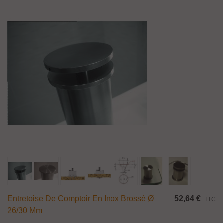
Entretoise De Comptoir En Inox Brossé Ø
52,64 €
TTC
26/30 Mm