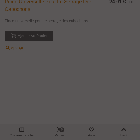
Pince Universelle Pour Le Serrage Des
24,01 €
TTC
Cabochons
Pince universelle pour le serrage des cabochons
Ajouter Au Panier
Aperçu
0
Colonne gauche
Panier
Aimé
Haut