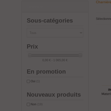
Charnière
Catalogue
paumelles
(168 produits)
Sélectionn
Sous-catégories
Prix
0,00 € - 1 065,00 €
En promotion
Oui
(1)
Nouveaux produits
Non
(19)