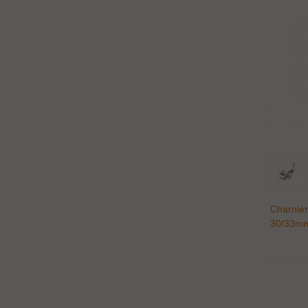
Charniè
30/33mm