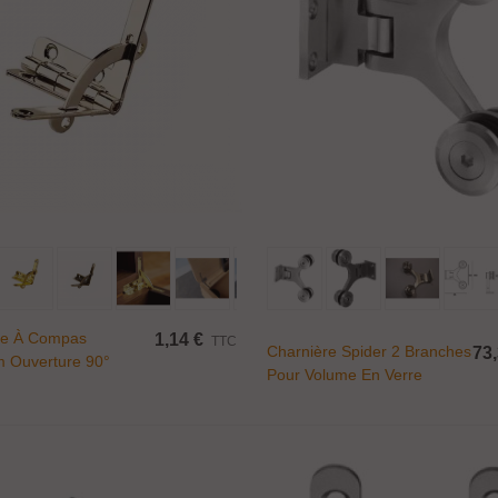
Ajouter Au Panier
Ajouter Au Panier
re À Compas
1,14 €
TTC
Charnière Spider 2 Branches
73,
 Ouverture 90°
Pour Volume En Verre