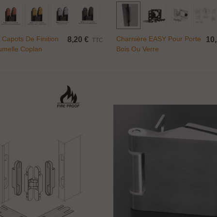
Ajouter Au Panier
Ajouter Au Panier
 Capots De Finition
Charnière EASY Pour Porte
8,20 €
10,
TTC
umelle Coplan
Bois Ou Verre
ince fixe Ø 17 mm...
,50 €
TTC