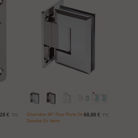
Ajouter Au Panier
Charnière 90° Pour Porte De
,28 €
68,88 €
TTC
TTC
Douche En Verre