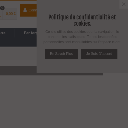
×
0
Connecter
contact
04 74 33 40 41
-
0,00 €
Politique de confidentialité et
r
Espace PRO
/
Avantages PRO
cookies.
Ce site utilise des cookies pour la navigation, le
erre
Fer forgé
Cuisine, SDB
panier et les statistiques. Toutes les données
personnelles sont consultables sur l'espace client.
En Savoir Plus
Je Suis D'accord