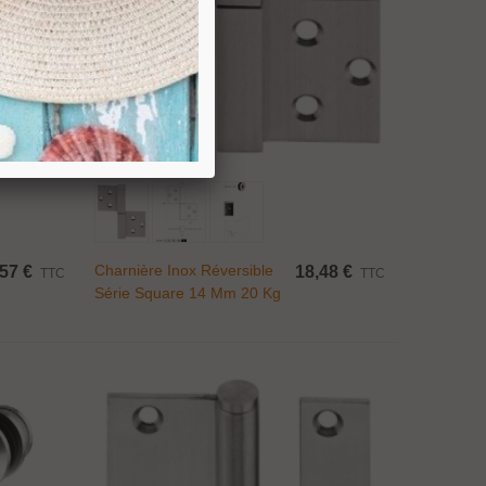
Ajouter Au Panier
Charnière Inox Réversible
57 €
18,48 €
TTC
TTC
Série Square 14 Mm 20 Kg