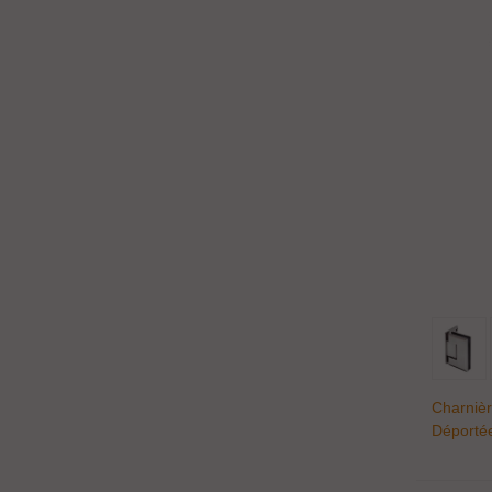
Charnièr
Déporté
Douche 