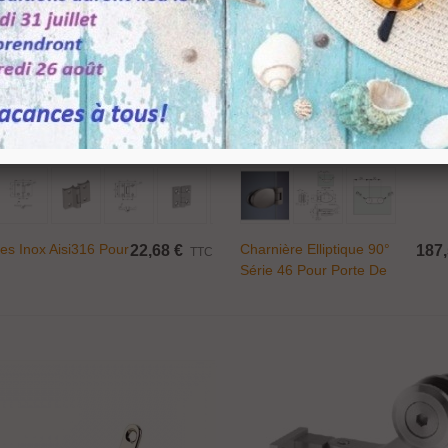
Ajouter Au Panier
Ajouter Au Panier
es Inox Aisi316 Pour
Charnière Elliptique 90°
22,68 €
187,
TTC
Série 46 Pour Porte De
Douche En Verre