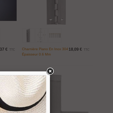
Ajouter Au Panier
Charnière Piano En Inox 304
37 €
18,09 €
TTC
TTC
Épaisseur 0.6 Mm