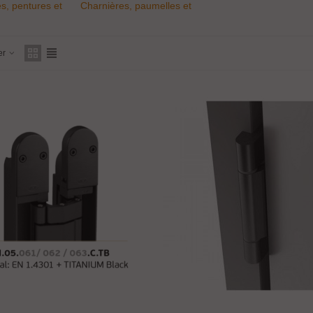
s, pentures et
Charnières, paumelles et
 pour porte en
pivots en inox pour porte
verre
en bois
er