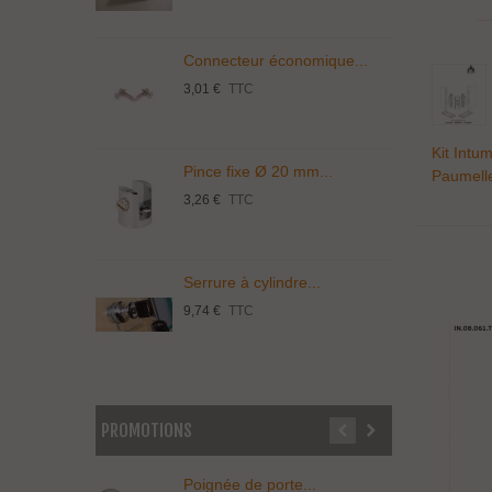
Connecteur économique...
T
3,01 €
TTC
5
Kit Intu
Pince fixe Ø 20 mm...
S
Paumell
3,26 €
TTC
1
Serrure à cylindre...
C
9,74 €
TTC
3
PROMOTIONS
Poignée de porte...
P