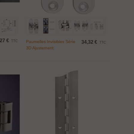
Ajouter Au Panier
27 €
TTC
Paumelles Invisibles Série
34,32 €
TTC
3D Ajustement