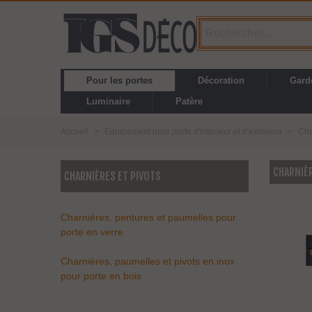
Pour les portes
Décoration
Gard
Luminaire
Patère
Accueil
>
Equipement pour porte d'intérieur et d'extérieur
>
Cha
CHARNIÈR
CHARNIÈRES ET PIVOTS
Charnières, pentures et paumelles pour
porte en verre
Charnières, paumelles et pivots en inox
pour porte en bois