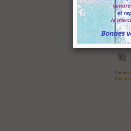
Charnièr
Portillon