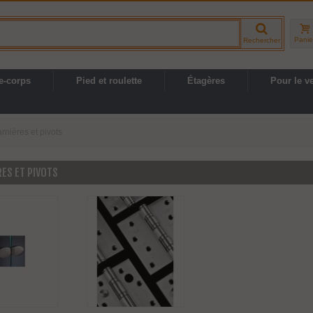
Panie
Rechercher
e-corps
Pied et roulette
Étagères
Pour le v
rnières et pivots
ES ET PIVOTS