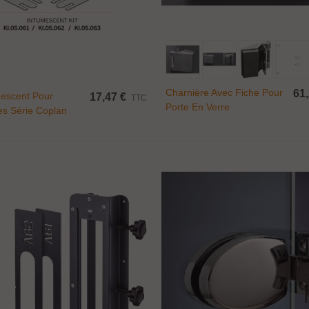
endeur taraudé...
Ajouter Au Panier
Ajouter Au Panier
,00 €
TTC
Charnière Avec Fiche Pour
61,
mescent Pour
17,47 €
TTC
Porte En Verre
upport pour étagère...
es Série Coplan
0,08 €
TTC
onnecteur économique...
,49 €
TTC
atère Medusa Design...