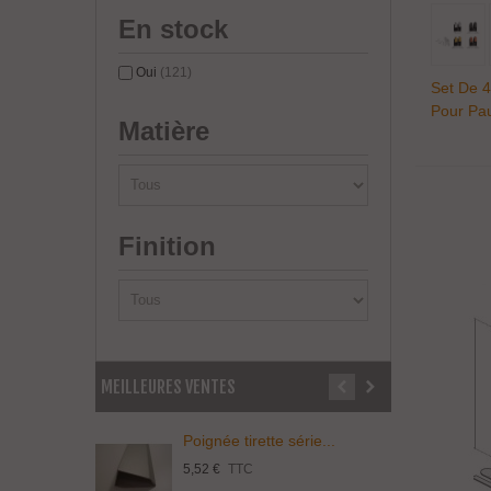
En stock
Oui
(121)
Set De 4
Pour Pa
Matière
Finition
MEILLEURES VENTES
Poignée tirette série...
P
5,52 €
TTC
3