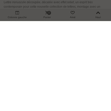
Lettre minuscule découpée, décalée avec effet relief, un esprit très
contemporain pour cette nouvelle collection de lettres, montage avec un
adhésif double face. Réalisé en acier inoxydable AISI304 finition brossé....
0
Colonne gauche
Panier
Aimé
Haut
Ajouter Au Panier
Aperçu
Voir 1-5 sur 5 produit(s)
CATALOGUE
SERVICE CLIENT
INFORMATIONS
FAQ