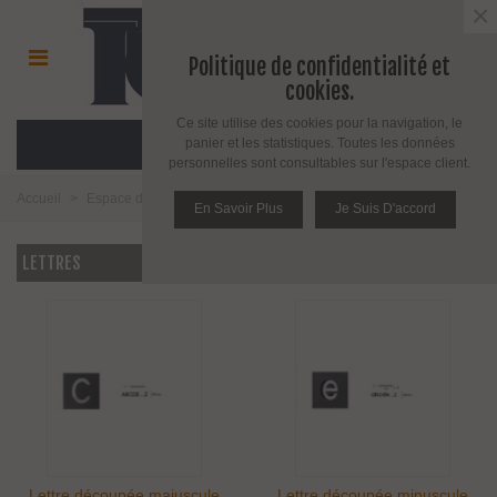
×
Politique de confidentialité et
cookies.
Ce site utilise des cookies pour la navigation, le
MENU
panier et les statistiques. Toutes les données
personnelles sont consultables sur l'espace client.
Accueil
>
Espace décoration
>
Chiffre et lettre découpés
>
Lettres
En Savoir Plus
Je Suis D'accord
LETTRES
Lettre découpée majuscule
Lettre découpée minuscule