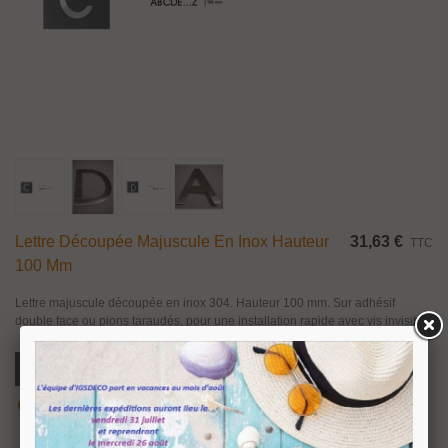
Lettre Découpée Majuscule En Inox Hauteur
31,63 €
TTC
100 Mm
Lettre majuscule découpée en inox 304. Hauteur 100 mm. Sur adhésif
double face ou pions taraudés, pour une installation rapide avec vis invisible.
Ajouter Au Panier
Aperçu