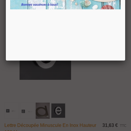
Lettre Découpée Minuscule En Inox Hauteur
31,63 €
TTC