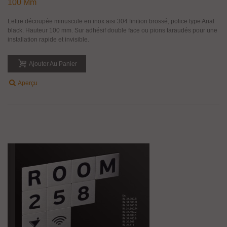
100 Mm
Lettre découpée minuscule en inox aisi 304 finition brossé, police type Arial
black. Hauteur 100 mm. Sur adhésif double face ou pions taraudés pour une
installation rapide et invisible.
Ajouter Au Panier
Aperçu