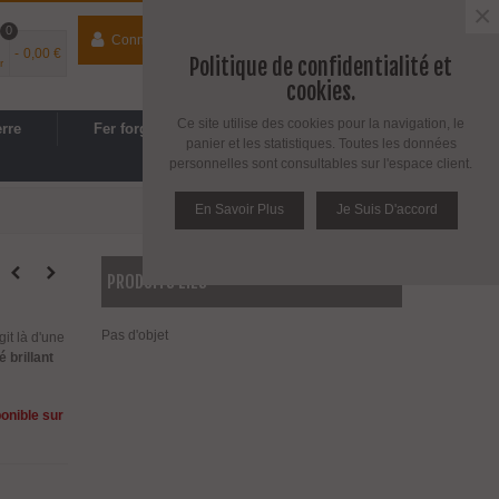
×
0
Connecter
contact
04 74 33 40 41
-
0,00 €
Politique de confidentialité et
r
Espace PRO
/
Avantages PRO
cookies.
Ce site utilise des cookies pour la navigation, le
erre
Fer forgé
Cuisine, SDB
panier et les statistiques. Toutes les données
personnelles sont consultables sur l'espace client.
En Savoir Plus
Je Suis D'accord
PRODUITS LIÉS
Pas d'objet
'agit là d'une
 brillant
ponible sur