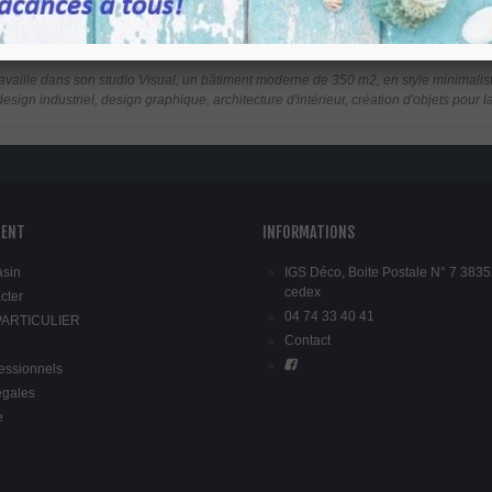
t fournie.
il travaille dans son studio Visual, un bâtiment moderne de 350 m2, en style minimal
: design industriel, design graphique, architecture d'intérieur, création d'objets p
IENT
INFORMATIONS
asin
IGS Déco, Boite Postale N° 7 3835
cedex
cter
04 74 33 40 41
 PARTICULIER
Contact
fessionnels
égales
e