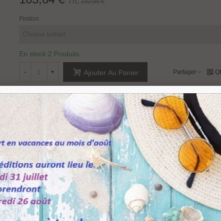
TTC
132,05 €
Finition
En stock
2 Produits
-
+
Partager
Q
Ajouter Au Panier
Référence:
ME100OC
Aimer
0
Ajouter À La Liste De Souhaits
 Ronchi
pour
dnd Martinelli
. Il s'agit là d'une patère porte manteau design en
laito
ur 70 mm.