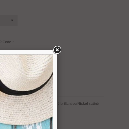
R Code
n massif
disponible en finition
Chromé brillant ou Nickel satiné