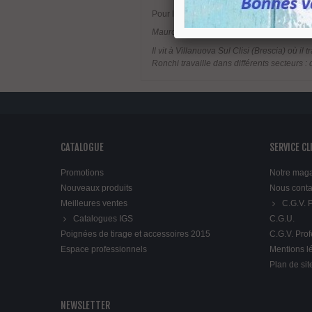
Pour la fixation de ce produit la visserie es
Mauro Ronchi - Studio Visual
Il vit à Villanuova Sul Clisi (Brescia) où 
Ronchi travaille dans différents secteurs 
CATALOGUE
SERVICE CL
Promotions
Notre mag
Nouveaux produits
Nous conta
Meilleures ventes
C.G.V.
Catalogues IGS
C.G.U.
Poignées de tirage et accessoires 2015
C.G.V. Pro
Espace professionnels
Mentions l
Plan de sit
NEWSLETTER