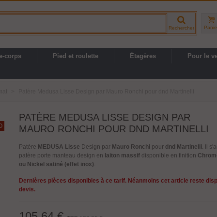
Panie
Rechercher
e-corps
Pied et roulette
Étagères
Pour le v
mat
>
Patère Medusa Lisse Design par Mauro Ronchi pour dnd Martinelli
PATÈRE MEDUSA LISSE DESIGN PAR
O
MAURO RONCHI POUR DND MARTINELLI
Patère
MEDUSA Lisse
Design par
Mauro Ronchi
pour
dnd Martinelli
. Il s
patère porte manteau design en
laiton massif
disponible en finition
Chromé
ou Nickel satiné (effet inox)
.
Dernières pièces disponibles à ce tarif. Néanmoins cet article reste dis
devis.
105,64 €