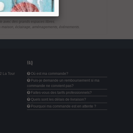
iste avec des grands espaces libres.
our la maison, éclairage, aménagements, événements.
FAQ
2 La Tour
Où est ma commande?
Puis-je demande un remboursement si ma
commande ne convient pas?
Faites-vous des tarifs professionnels?
Quels sont les délais de livraison?
Pourquoi ma commande est en attente ?