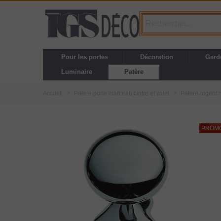
Pour les portes
Décoration
Gard
Luminaire
Patère
Accueil
>
Patère porte manteau cintre et valet
>
Patère argent 
PROM