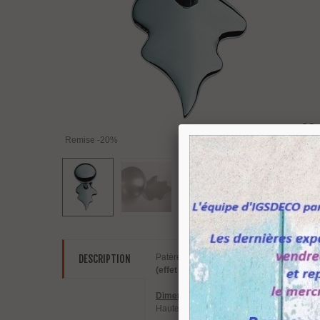
Remise
-20%
Patère
MEDUSA Lisse
Design par
Mauro
DESCRIPTION
(effet inox)
.
Dimensions
:
Hauteur 148 mm, largeur 75 mm, épaisse