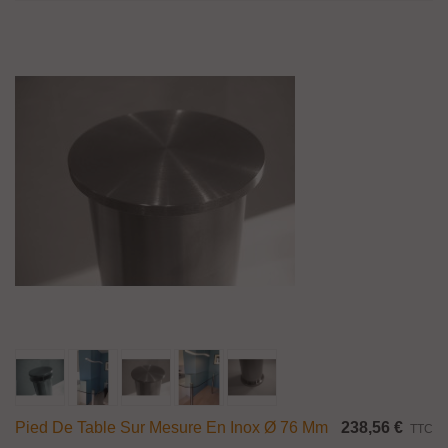
Pied De Table Sur Mesure En Inox Ø 76 Mm
238,56 €
TTC