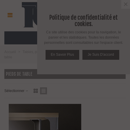
×
Politique de confidentialité et
cookies.
Ce site utilise des cookies pour la navigation, le
MENU
panier et les statistiques. Toutes les données
personnelles sont consultables sur l'espace client.
Accueil
>
Tables, pieds de table pieds de meuble et roulettes
>
Pieds de
En Savoir Plus
Je Suis D'accord
table
PIEDS DE TABLE
Sélectionner