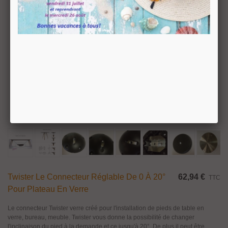
Twister Le Connecteur Réglable De 0 À 20°
62,94 €
TTC
Pour Plateau En Verre
Le connecteur Twister verre créé pour l'installation de pieds de table en
verre, bureau, meuble. Twister vous donne la possibilité de changer
l'inclinaison du pied à la demande et ce jusqu'à 20°. De plus il peut être...