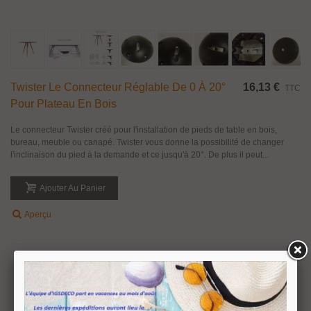
Twister Le Connecteur Réglable De 0 À 20°
16,13 €
TTC
Pour Plateau En Bois
Le connecteur Twister créé pour l'installation de pieds de table en bois,
bureau, meuble ou canapé. Twister vous donne la possibilité de changer
l'inclinaison du pied à la demande et ce jusqu'à 20°. De plus il peut...
Ajouter Au Panier
Aperçu