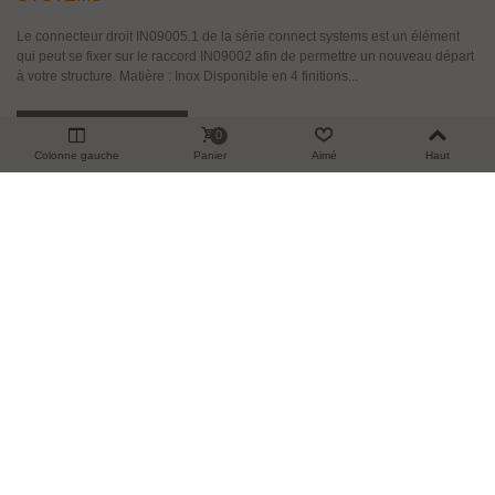
Le connecteur droit IN09005.1 de la série connect systems est un élément
qui peut se fixer sur le raccord IN09002 afin de permettre un nouveau départ
à votre structure. Matière : Inox Disponible en 4 finitions...
Ajouter Au Panier
0
Colonne gauche
Panier
Aimé
Haut
Aperçu