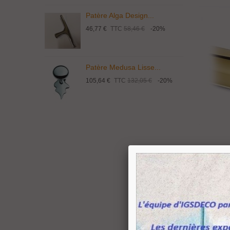
Patère Alga Design...
P
46,77 €
TTC
58,46 €
-20%
9
Patère Medusa Lisse...
P
105,64 €
TTC
132,05 €
-20%
4
Tube Lai
Diamètr