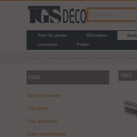
Pour les portes
Décoration
Gard
Luminaire
Patère
Accueil
>
Garde corps, repose pieds, main courante, câble et ac
TUBES
TUBES
Tube inox brossé
Tube laiton
Tube aluminium
Tube chromé brillant