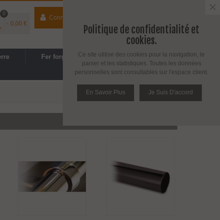
×
0
Connecter
contact
04 74 33 40 41
-
0,00 €
Politique de confidentialité et
r
Espace PRO
/
Avantages PRO
cookies.
Ce site utilise des cookies pour la navigation, le
erre
Fer forgé
Cuisine, SDB
panier et les statistiques. Toutes les données
personnelles sont consultables sur l'espace client.
En Savoir Plus
Je Suis D'accord