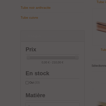
Tube 
Tube noir anthracite
Tube cuivre
Catalogue
(36 produits)
Prix
Tub
0,00 € - 210,00 €
Sélectionn
En stock
Oui
(33)
Matière