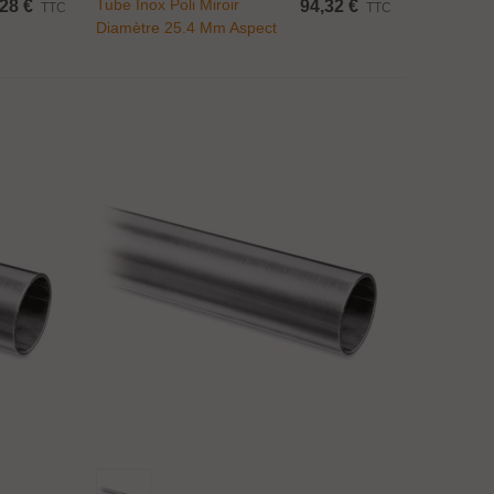
Tube Inox Poli Miroir
28 €
94,32 €
TTC
TTC
Diamètre 25.4 Mm Aspect
Laiton Ou Chromé Brillant
Ajouter Au Panier