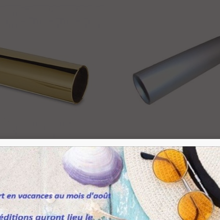
atère Moby Design...
3,54 €
TTC
116,93 €
-20%
oignée verticale...
,26 €
TTC
6,09 €
-30%
Ajouter Au Panier
Ajouter Au Panier
ton Protectan
Tube Aluminium Diamètre 50
102,96 €
30,
TTC
e 25.4 Mm
Mm Épaisseur 2.5 Mm