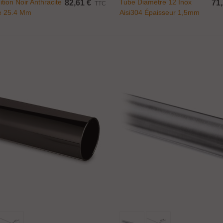
ition Noir Anthracite
Tube Diamètre 12 Inox
82,61 €
71,
TTC
e 25.4 Mm
Aisi304 Épaisseur 1,5mm
Ajouter Au Panier
Ajouter Au Panier