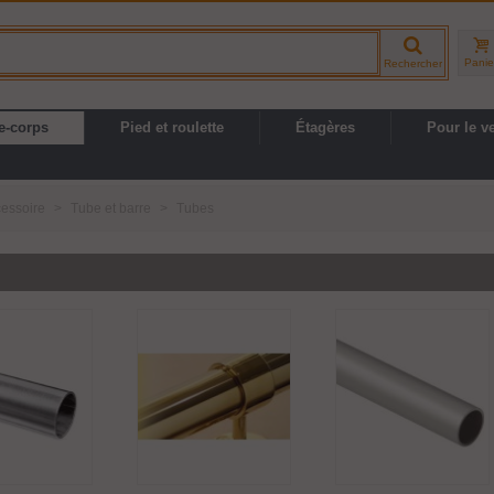
Panie
Rechercher
e-corps
Pied et roulette
Étagères
Pour le v
cessoire
>
Tube et barre
>
Tubes