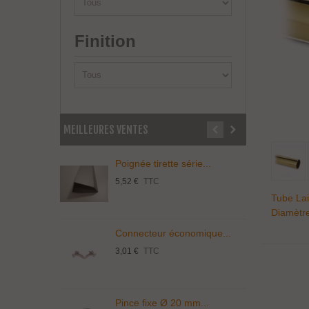
Finition
MEILLEURES VENTES
Poignée tirette série...
P
5,52 €
TTC
3
Tube Lai
Diamètr
Connecteur économique...
T
3,01 €
TTC
5
Pince fixe Ø 20 mm...
S