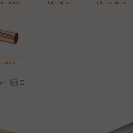
inox brossé
Tube laiton
Tube aluminium
e cuivre
er