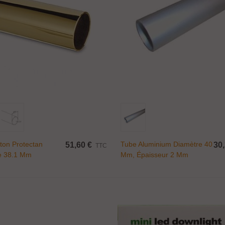
Ajouter Au Panier
Ajouter Au Panier
ince fixe Ø 17 mm...
,50 €
TTC
ton Protectan
Tube Aluminium Diamètre 40
51,60 €
30,
TTC
e 38.1 Mm
Mm, Épaisseur 2 Mm
endeur taraudé...
,00 €
TTC
upport pour étagère...