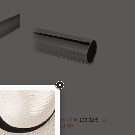
Ajouter Au Panier
Tube Accastillage Inox Poli
34 €
133,32 €
TTC
TTC
Miroir Diamètre 42.4 Mm