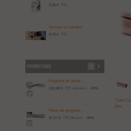
3,26 €
TTC
1
Serrure à cylindre...
C
9,74 €
TTC
3
PROMOTIONS
Poignée de porte...
P
103,49 €
TTC
147,84 €
-30%
1
Tube Cui
Mm
Paire de poignée...
P
67,27 €
TTC
96,10 €
-30%
1