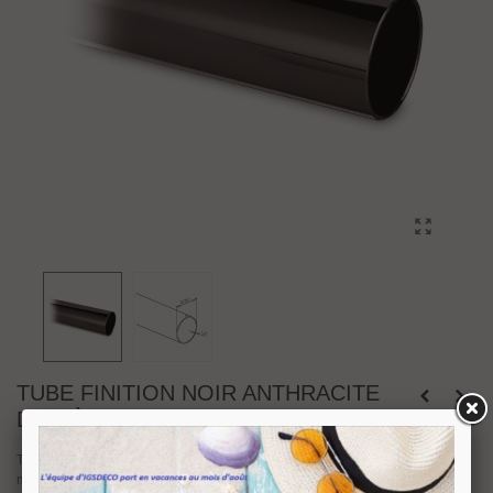
TUBE FINITION NOIR ANTHRACITE
DIAMÈTRE 38.1 MM
Tube inox aisi304 finition noir anthracite diamètre 38.1 mm. Épaisseur 1.27
mm.
Découpé selon vos dimensions.