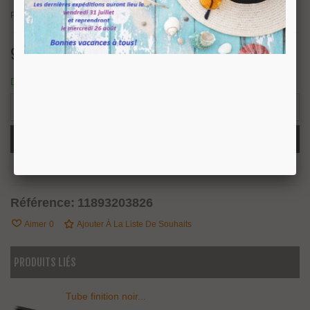
Prix au mètre linéaire.
93,54 €
TTC
Disponible sous 8/10 jours.
-
+
Ajouter Au Panier
Partager
QR Code
Référence:
11893203826
Aimer
0
Ajouter À La Liste De Souhaits
PRODUITS LIÉS
Tube finition noir...