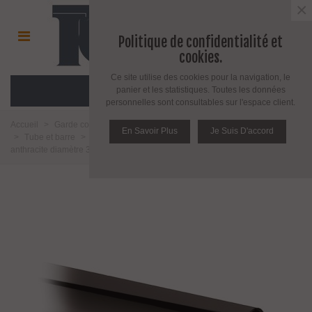
×
Politique de confidentialité et
cookies.
Ce site utilise des cookies pour la navigation, le
MENU
panier et les statistiques. Toutes les données
personnelles sont consultables sur l'espace client.
Accueil
>
Garde corps, repose pieds, main courante, câble et accessoire
En Savoir Plus
Je Suis D'accord
>
Tube et barre
>
Tubes
>
Tube noir anthracite
>
Tube finition noir
anthracite diamètre 38.1 mm