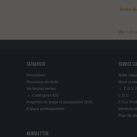
Butée B
Voir 1-12 s
CATALOGUE
SERVICE CL
Promotions
Notre mag
Nouveaux produits
Nous conta
Meilleures ventes
C.G.V.
Catalogues IGS
C.G.U.
Poignées de tirage et accessoires 2015
C.G.V. Pro
Espace professionnels
Mentions l
Plan de sit
NEWSLETTER