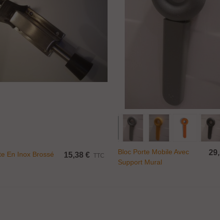
Ajouter Au Panier
Ajouter Au Panier
Bloc Porte Mobile Avec
29,
te En Inox Brossé
15,38 €
TTC
Support Mural