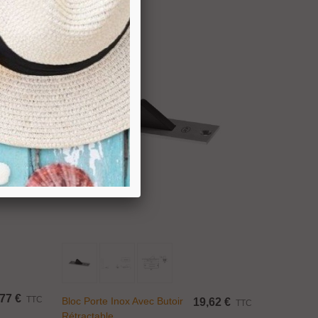
Ajouter Au Panier
77 €
TTC
Bloc Porte Inox Avec Butoir
19,62 €
TTC
Rétractable