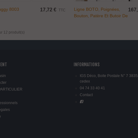
uggy 8003
Ligne BOTO, Poignées,
17,72 €
167,
TTC
Bouton, Patère Et Butoir De
Porte
ur 12 produit(s)
IENT
INFORMATIONS
asin
IGS Déco, Boite Postale N° 7 3835
cedex
cter
04 74 33 40 41
 PARTICULIER
Contact
fessionnels
égales
e