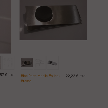
Ajouter Au Panier
57 €
TTC
Bloc Porte Mobile En Inox
22,22 €
TTC
Brossé