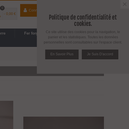
×
0
Connecter
contact
04 74 33 40 41
-
0,00 €
Politique de confidentialité et
r
Espace PRO
/
Avantages PRO
cookies.
Ce site utilise des cookies pour la navigation, le
erre
Fer forgé
Cuisine, SDB
panier et les statistiques. Toutes les données
personnelles sont consultables sur l'espace client.
En Savoir Plus
Je Suis D'accord