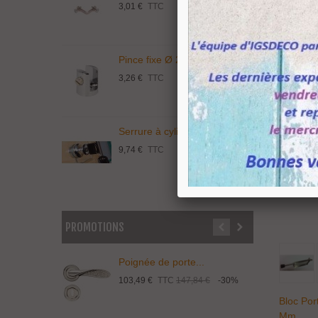
3,01 €
TTC
5
Pince fixe Ø 20 mm...
S
3,26 €
TTC
1
Serrure à cylindre...
C
9,74 €
TTC
3
PROMOTIONS
Poignée de porte...
P
103,49 €
TTC
147,84 €
-30%
1
Bloc Por
Mm