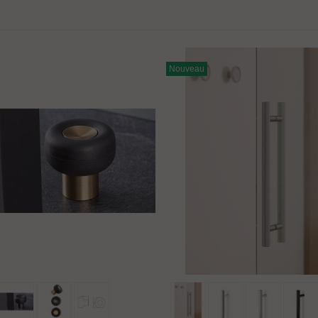
atère Loto Design...
28,04 €
TTC
160,05 €
-20%
Nouveau
atère Moby Design...
3,54 €
TTC
116,93 €
-20%
oignée verticale...
,26 €
TTC
6,09 €
-30%
Ajouter Au Panier
Ajouter Au Panier