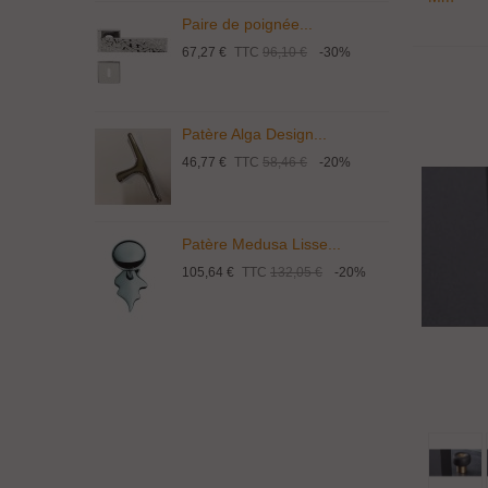
Paire de poignée...
P
67,27 €
TTC
96,10 €
-30%
1
Patère Alga Design...
P
46,77 €
TTC
58,46 €
-20%
9
Patère Medusa Lisse...
P
105,64 €
TTC
132,05 €
-20%
4