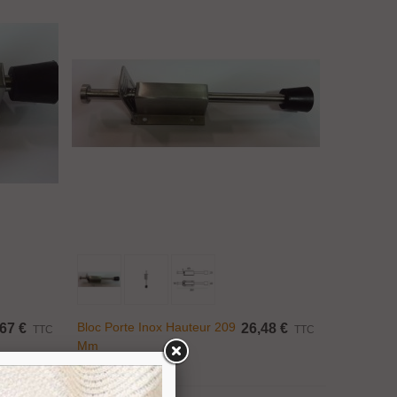
Ajouter Au Panier
Bloc Porte Inox Hauteur 209
67 €
26,48 €
TTC
TTC
Mm