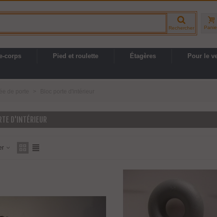
Panie
Rechercher
e-corps
Pied et roulette
Étagères
Pour le v
ée de porte
>
Bloc porte d'intérieur
TE D'INTÉRIEUR
er