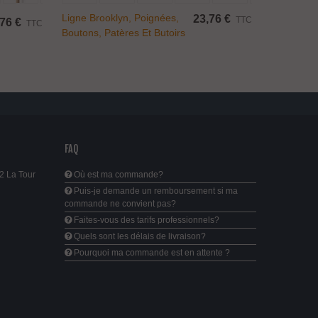
Ligne Brooklyn, Poignées,
23,76 €
TTC
76 €
TTC
Boutons, Patères Et Butoirs
De Porte
FAQ
2 La Tour
Où est ma commande?
Puis-je demande un remboursement si ma
commande ne convient pas?
Faites-vous des tarifs professionnels?
Quels sont les délais de livraison?
Pourquoi ma commande est en attente ?