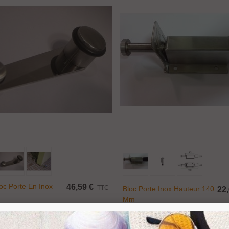
Ajouter Au Panier
Ajouter Au Panier
ince fixe Ø 17 mm...
,50 €
TTC
oc Porte En Inox
46,59 €
TTC
Bloc Porte Inox Hauteur 140
22,
Mm
endeur taraudé...