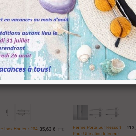
,00 €
TTC
upport pour étagère...
0,08 €
TTC
onnecteur économique...
,49 €
TTC
Ajouter Au Panier
Ajouter Au Panier
atère Medusa Design...
05,64 €
TTC
132,05 €
-20%
Ferme Porte Sur Ressort
113,
te Inox Hauteur 264
35,63 €
TTC
Pour Utilisation Intérieur