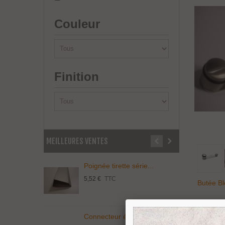
Couleur
Finition
MEILLEURES VENTES
Poignée tirette série...
P
5,52 €
TTC
3
Butée Bl
Connecteur économique...
T