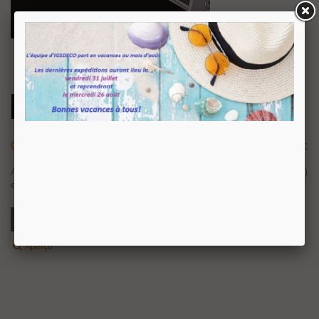
Convertir Une Serrure Clé I En Clé L
5,38 €
TTC
Accessoire permettant de convertir une serrure pour cylindre européen (clé I)
en serrure pour clé normale (clé L). Longueur de la clé sous la tête : 50 mm.
Ajouter Au Panier
Aperçu