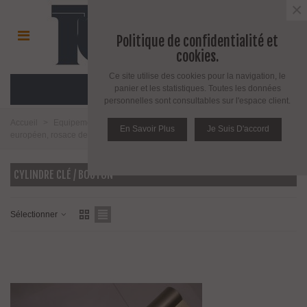
×
Politique de confidentialité et
cookies.
Ce site utilise des cookies pour la navigation, le
MENU
panier et les statistiques. Toutes les données
personnelles sont consultables sur l'espace client.
Accueil
>
Equipement pour porte d'intérieur et d'extérieur
>
Cylindre
En Savoir Plus
Je Suis D'accord
européen, rosace de protection et serrure à code
>
Cylindre clé / bouton
CYLINDRE CLÉ / BOUTON
Sélectionner