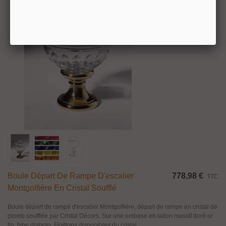
Boule Départ De Rampe D'escalier
778,98 €
TTC
Montgolfière En Cristal Soufflé
Boule départ de rampe d'escalier Montgolfière, départ de rampe en cristal de
plomb soufflée par Cristal Décors. Sur une embase en laiton massif doré or
fin, type diabolo. Finitions disponibles du cristal :...