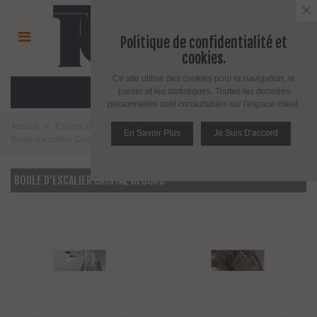
×
Politique de confidentialité et
cookies.
Ce site utilise des cookies pour la navigation, le
MENU
panier et les statistiques. Toutes les données
personnelles sont consultables sur l'espace client.
Accueil
>
Espace décoration
>
Boule départ de rampe d'escalier
>
En Savoir Plus
Je Suis D'accord
Boule d'escalier Cristal décors
BOULE D'ESCALIER CRISTAL DÉCORS