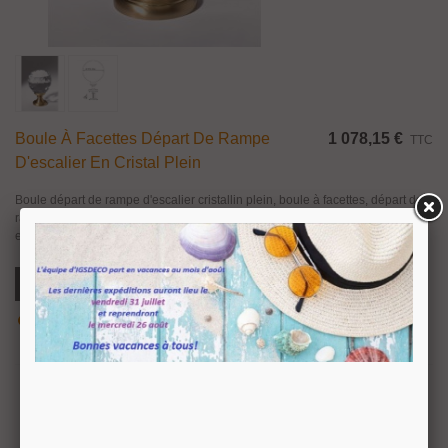
Boule À Facettes Départ De Rampe
1 078,15 €
TTC
D'escalier En Cristal Plein
Boule départ de rampe d'escalier cristallin plein, boule à facettes, départ de
rampe en cristal de plomb ciselé à la main par Cristal Décors. Sur une
embase en laiton massif doré or fin, nickel mat ou nickel brillant....
Ajouter Au Panier
Aperçu