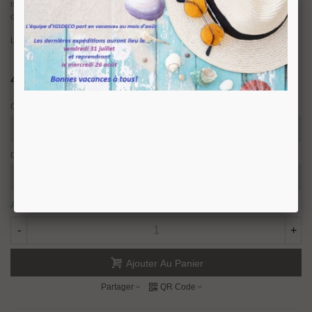
massif
doré or fin, nickel mat ou nickel brillant
. Finitions disponibles du
cristal :
transparent, ambre, bleu, vert, rouge, et jaune bouton d'or
.
L'élément indispensable à la décoration de votre escalier.
449,70 €
TTC
Couleur
Caractéristique
Article disponible sous 8/10 jours ouvrés.
-
+
Ajouter Au Panier
Partager
QR Code