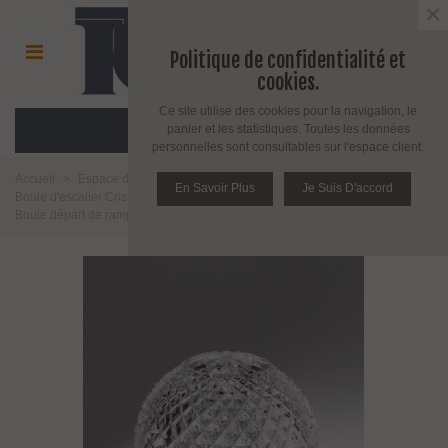
×
Politique de confidentialité et
cookies.
Ce site utilise des cookies pour la navigation, le
MENU
panier et les statistiques. Toutes les données
personnelles sont consultables sur l'espace client.
Accueil
>
Espace décoration
>
Boule départ de rampe d'escalier
>
En Savoir Plus
Je Suis D'accord
Boule d'escalier Cristal décors
>
Boules d'escalier Gamme Diffusion
>
Boule départ de rampe d'escalier motifs écailles