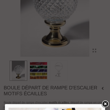
BOULE DÉPART DE RAMPE D'ESCALIER
MOTIFS ÉCAILLES
Boule départ de rampe d'escalier
motifs écailles
, départ de rampe en cristal
de plomb ciselé à la main par
Cristal Décors
. Sur une embase en laiton