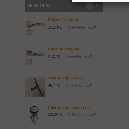
PROMOTIONS
Poignée de porte...
P
103,49 €
TTC
147,84 €
-30%
1
Paire de poignée...
P
67,27 €
TTC
96,10 €
-30%
1
Patère Alga Design...
P
46,77 €
TTC
58,46 €
-20%
9
Patère Medusa Lisse...
P
105,64 €
TTC
132,05 €
-20%
4