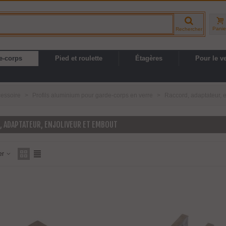
Panie
Rechercher
e-corps
Pied et roulette
Étagères
Pour le v
cessoire
>
Profils aluminium pour garde-corps en verre
>
Raccord, adaptateur, e
, ADAPTATEUR, ENJOLIVEUR ET EMBOUT
er