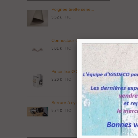
Poignée tirette série...
P
5,52 €
TTC
3
Connecteur économique...
T
3,01 €
TTC
5
Pince fixe Ø 20 mm...
S
3,26 €
TTC
1
Serrure à cylindre...
C
9,74 €
TTC
3
Raidisse
Verre P
Verre
Voir 1-6 sur