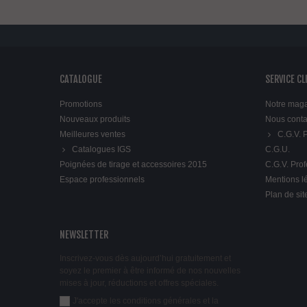
CATALOGUE
SERVICE CL
Promotions
Notre mag
Nouveaux produits
Nous conta
Meilleures ventes
C.G.V.
Catalogues IGS
C.G.U.
Poignées de tirage et accessoires 2015
C.G.V. Pro
Espace professionnels
Mentions l
Plan de sit
NEWSLETTER
Inscrivez-vous dès aujourd’hui gratuitement et
soyez le premier à être informé de nos nouvelles
mises à jour, réductions et offres spéciales.
J'accepte les conditions générales et la