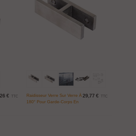
Ajouter Au Panier
Raidisseur Verre Sur Verre À
26 €
29,77 €
TTC
TTC
180° Pour Garde-Corps En
Verre