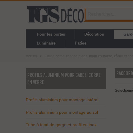
Pour les portes
Décoration
Gard
Luminaire
Patère
Accueil
>
Garde corps, repose pieds, main courante, câble et ac
RACCORD
PROFILS ALUMINIUM POUR GARDE-CORPS
EN VERRE
Sélectionn
Profils aluminium pour montage latéral
Profils aluminium pour montage au sol
Tube à fond de gorge et profil en inox