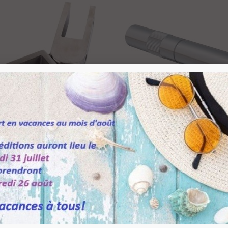
ince fixe Ø 17 mm...
,50 €
TTC
endeur taraudé...
,00 €
TTC
upport pour étagère...
0,08 €
TTC
Ajouter Au Panier
Ajouter Au Panier
onnecteur économique...
,49 €
TTC
ur Articulé Verre Sur
Set De 4 Goupilles
49,86 €
8
TTC
our Garde-Corps En
D'assemblage Pour Profil TL-
20
 6 produit(s)