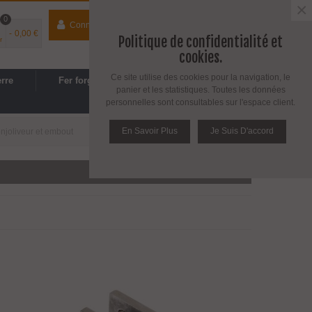
×
0
Connecter
contact
04 74 33 40 41
-
0,00 €
Politique de confidentialité et
r
Espace PRO
/
Avantages PRO
cookies.
Ce site utilise des cookies pour la navigation, le
erre
Fer forgé
Cuisine, SDB
panier et les statistiques. Toutes les données
personnelles sont consultables sur l'espace client.
En Savoir Plus
Je Suis D'accord
njoliveur et embout