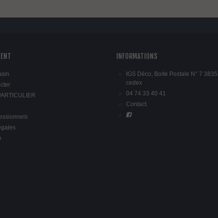
IENT
INFORMATIONS
asin
IGS Déco, Boite Postale N° 7 3835
cedex
cter
04 74 33 40 41
 PARTICULIER
Contact
fessionnels
égales
e