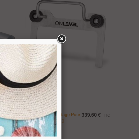
Ajouter Au Panier
Kit Outils De Montage Pour
,94 €
339,60 €
TTC
TTC
Profil De Sol TL-20