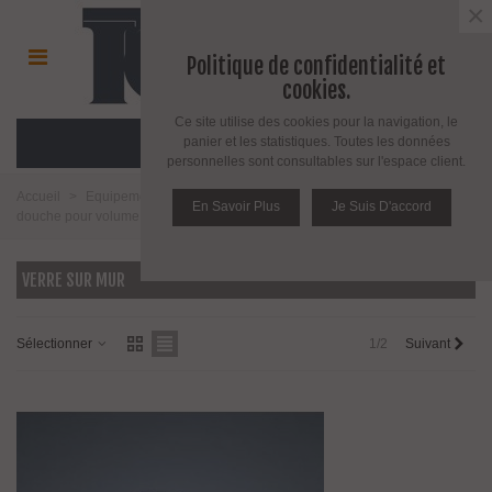
×
Politique de confidentialité et
cookies.
Ce site utilise des cookies pour la navigation, le
MENU
panier et les statistiques. Toutes les données
personnelles sont consultables sur l'espace client.
Accueil
>
Equipement pour l'agencement du verre
>
Fixation de paroi de
En Savoir Plus
Je Suis D'accord
douche pour volume en verre
>
Verre sur mur
VERRE SUR MUR
Sélectionner
1/2
Suivant