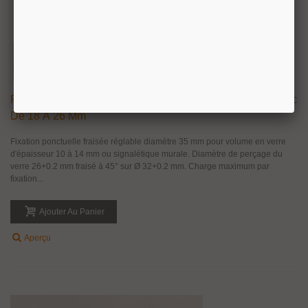
Fixation Ponctuelle Fraisée Ø 35 Mm Ajustable
40,01 €
TTC
De 18 À 26 Mm
Fixation ponctuelle fraisée réglable diamètre 35 mm pour volume en verre
d'épaisseur 10 à 14 mm ou signalétique murale. Diamètre de perçage du
verre 26+0.2 mm fraisé à 45° sur Ø 32+0.2 mm. Charge maximum par
fixation...
Ajouter Au Panier
Aperçu