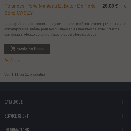
Poignées, Porte Manteau Et Butoir De Porte
28,08 €
TTC
Série CASEY
La poignée en aluminium Casey actualise et redéfinit l'esthétique industrielle
contemporaine. Idéale pour les cuisines et les meubles de style industriel,
son design robuste et raffiné associe des matériaux et des...
Ajouter Au Panier
Aperçu
Voir 1-11 sur 11 produit(s)
CATALOGUE
SERVICE CLIENT
INFORMATIONS