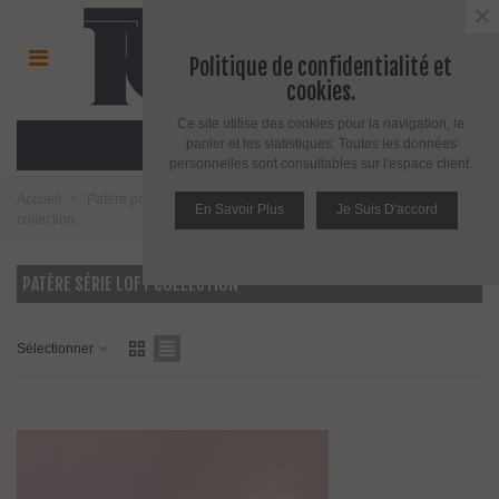
×
Politique de confidentialité et
cookies.
Ce site utilise des cookies pour la navigation, le
MENU
panier et les statistiques. Toutes les données
personnelles sont consultables sur l'espace client.
Accueil
>
Patère porte manteau cintre et valet
>
Patère série Loft
En Savoir Plus
Je Suis D'accord
collection
PATÈRE SÉRIE LOFT COLLECTION
Sélectionner