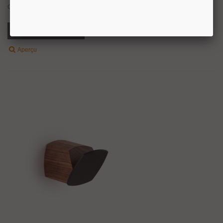
Como préside désormais également les murs de halls d’entrée, chambres,...
Ajouter Au Panier
Aperçu