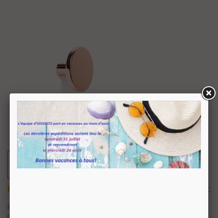
Patère COMO 7017 Par Viefe
18,39 €
TTC
Élaborée en zamak, la patère Como 7017 fait partie de la famille plébiscitée
de boutons du même nom, conçue par l’équipe Viefe. Outre les meubles,