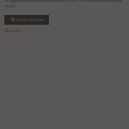
La poignée bouton Astre est disponible en inox 304 finition brossé diamètre
30 mm.
Ajouter Au Panier
Aperçu