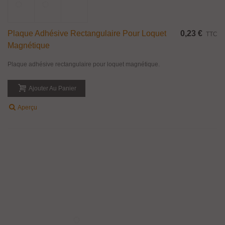
Paire De Poignée Bouton Plat Pour Porte En
23,43 €
TTC
Verre
Paire de poignée bouton plat pour porte en verre d'épaisseur 8 à 12 mm.
Matière : Laiton finition chromé brillant. Dimensions : Diamètre 40 mm,
épaisseur 17 mm.
Ajouter Au Panier
Aperçu