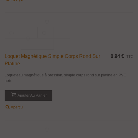
d'épaisseur 6 à 12 mm. Matière : Laiton massif finition chromé brillant ou
nickel satiné (effet inox brossé). Dimensions : Ø 19 mm, longueur 32 mm.
Ajouter Au Panier
Aperçu