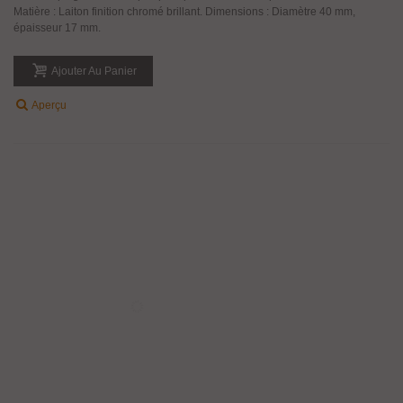
Paire De Poignée Bouton En Inox Forme
84,66 €
TTC
Ronde Avec Encoche