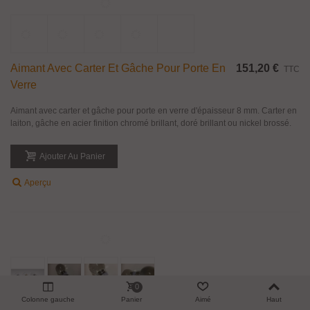
Lampe Torche 14 Leds Pour Collage UV
77,11 €
TTC
Lampe torche portative de lumière UV avec 14 LED. Pour collage ponctuel
verre sur verre ou métal sur verre avec une colle spécial, réactif aux UV.
Fonctionne avec trois piles AAA fournies.
Ajouter Au Panier
Aperçu
0
Colonne gauche
Panier
Aimé
Haut