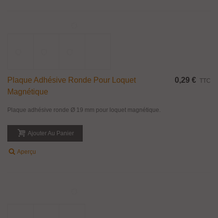
Paire De Poignée Bouton Plat En Inox
43,38 €
TTC
Paire de poignée bouton plat en inox pour porte en verre d'épaisseur 8 à 12
mm. Matiére inox aisi 304. Dimensions : Diamètre 40 mm - Saillie 22.5 mm.
Diamètre de percage sur la porte Ø 12 mm. Finitions disponibles :...
Ajouter Au Panier
Aperçu