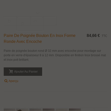
Paire De Poignée Bouton Rond Pour Porte En
45,00 €
TTC
Verre
Paire de poignée bouton forme ronde pour porte en verre d'épaisseur 8 à
12mm. Matière : Laiton finition chromé brillant. Dimensions : Diamètre 35
mm, hauteur 42mm.
Ajouter Au Panier
Aperçu