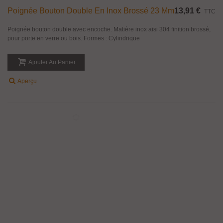
Poignée Bouton Sphère En Inox Brossé
47,25 €
TTC
Poignée bouton sphère pour montage simple sur porte en verre d'épaisseur
8 à 12 mm. Matière inox aisi 304 finition brossé. Disponible en diamètre 40
mm, 50 mm, 60 mm, 80 mm et 100 mm. Montage simple traversant avec un...
Ajouter Au Panier
Aperçu