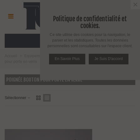
×
Politique de confidentialité et
cookies.
Ce site utilise des cookies pour la navigation, le
MENU
panier et les statistiques. Toutes les données
personnelles sont consultables sur l'espace client.
Accueil
>
Equipement pour l'agencement du verre
>
Poignée bouton
En Savoir Plus
Je Suis D'accord
pour porte en verre
POIGNÉE BOUTON POUR PORTE EN VERRE
Sélectionner