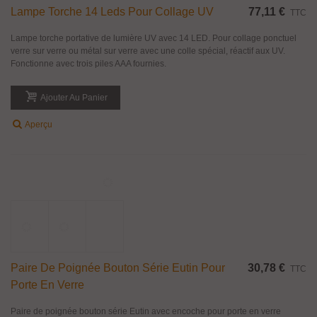
Paire De Poignée Bouton Carré Série Oslo
28,63 €
TTC
Pour Porte En Verre
Paire de poignée bouton carré avec encoche pour porte en verre d'épaisseur
6 à 12 mm. Matière : Laiton massif finition chromé brillant ou nickel satiné
(effet inox brossé). Dimensions : Carré de 25 x 25 x 25 mm.
Ajouter Au Panier
Aperçu