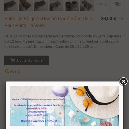
Paire De Poignée Bouton Double Rond En
40,01 €
TTC
Inox
Paire de poignée bouton double rond pour un montage sur une porte en
verre ou en bois. Matière : Inox aisi 304 finition brossé. Dimensions :
Diamètre 50 mm - Hauteur 75 mm. Entretoise diamètre 20 mm. Bouton fixe.