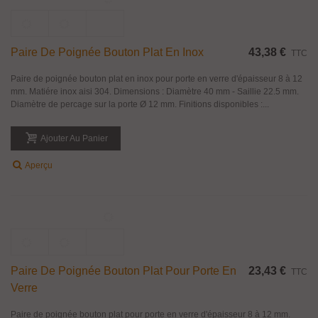
Paire De Poignée Bouton Inox Galette
52,01 €
TTC
Paire de poignée inox aisi304 finition brossée ou poli miroir, forme galette
disque série 00099, pour porte en verre ou bois. 2.15.0.0
Ajouter Au Panier
Aperçu