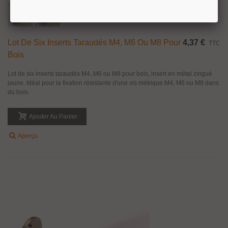
Lot De Six Inserts Taraudés M4, M6 Ou M8 Pour
4,37 €
TTC
Bois
Lot de six inserts taraudés M4, M6 ou M8 pour bois, insert en métal zingué
jaune. Idéal pour la fixation résistante d'une vis métrique M4, M6 ou M8 dans
du bois.
Ajouter Au Panier
Aperçu