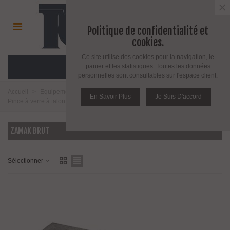
×
Politique de confidentialité et
cookies.
Ce site utilise des cookies pour la navigation, le
MENU
panier et les statistiques. Toutes les données
personnelles sont consultables sur l'espace client.
Accueil
>
Equipement pour l'agencement du verre
>
Pince à verre
>
En Savoir Plus
Je Suis D'accord
Pince à verre à talon plat
>
Modèle 25
>
Zamak brut
ZAMAK BRUT
Sélectionner