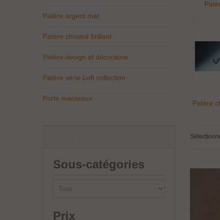
Patè
Patère argent mat
Patère chromé brillant
Patère design et décorative
Patère série Loft collection
Porte manteaux
Patère c
Catalogue
Sélectionn
(255 produits)
Sous-catégories
Prix