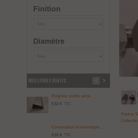
Finition
Diamètre
MEILLEURES VENTES
Poignée tirette série...
P
5,52 €
TTC
3
Patère S
Collecti
Connecteur économique...
T
3,01 €
TTC
5