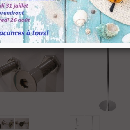
atère Loto Design...
28,04 €
TTC
160,05 €
-20%
atère Moby Design...
3,54 €
TTC
116,93 €
-20%
oignée verticale...
,26 €
TTC
6,09 €
-30%
Ajouter Au Panier
Ajouter Au Panier