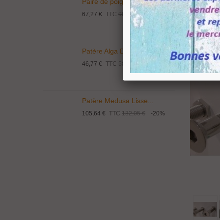
Paire de poignée...
P
67,27 €
TTC
96,10 €
-30%
1
Patère Alga Design...
P
46,77 €
TTC
58,46 €
-20%
9
Patère Medusa Lisse...
P
105,64 €
TTC
132,05 €
-20%
4