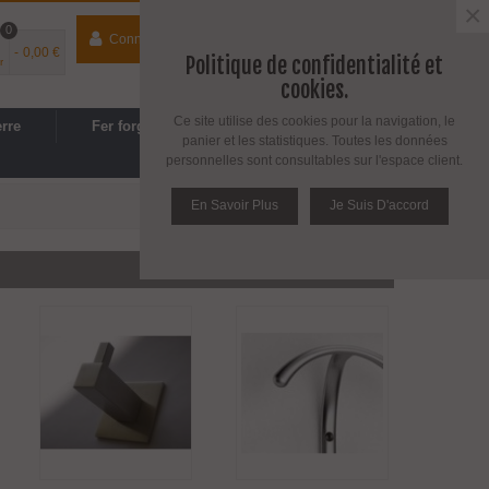
×
0
Connecter
contact
04 74 33 40 41
-
0,00 €
Politique de confidentialité et
r
Espace PRO
/
Avantages PRO
cookies.
Ce site utilise des cookies pour la navigation, le
erre
Fer forgé
Cuisine, SDB
panier et les statistiques. Toutes les données
personnelles sont consultables sur l'espace client.
En Savoir Plus
Je Suis D'accord