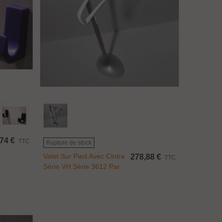
Afficher Plus
,74 €
TTC
Rupture de stock
Valet Sur Pied Avec Cintre
278,88 €
TTC
Série VH Série 3612 Par
Con&Con