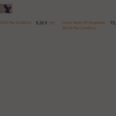
Ajouter Au Panier
Ajouter Au Panier
ECHO Par Con&Con
Cintre Série VH Suspendu
5,32 €
73,
TTC
36130 Par Con&Con