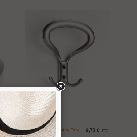
Afficher Plus
Patère En Métal Série Eaty
,11 €
9,72 €
TTC
TTC