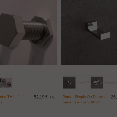
Ajouter Au Panier
Ajouter Au Panier
ince fixe Ø 17 mm...
,50 €
TTC
érie TH Loft
Patère Simple Ou Double
52,19 €
26,
TTC
on
Série Valencia VBA904
endeur taraudé...
,00 €
TTC