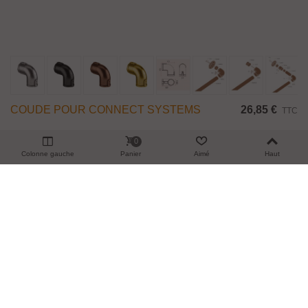
COUDE POUR CONNECT SYSTEMS
26,85 €
TTC
Le coude IN09001 de la série connect systems permet d’assembler deux
0
tubes de diamètre 30 à 90° afin de donner une forme originale à votre
Colonne gauche
Panier
Aimé
Haut
structure. Matière : Inox Disponible en 4 finitions Titanium : brut, noir,...
Ajouter Au Panier
Aperçu