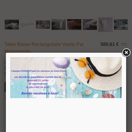
Table Basse Rectangulaire Vanity Par
580,61 €
TTC
Motusmentis
L'élégante table basse de forme rectangulaire, Vanity by Motusmentis.
Quatre structures en métal laqué d'épaisseur 3 mm sur lequel repose un
plateau en verre ou en métal laqué.
Ajouter Au Panier
Aperçu