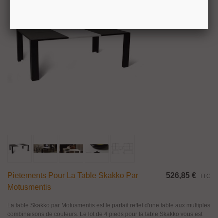
Pietements Pour La Table Skakko Par
526,85 €
TTC
Motusmentis
La table Skakko par Motusmentis est le parfait reflet d'une table aux multiples
combinaisons de couleurs. Le lot de 4 pieds pour la table Skakko vous est