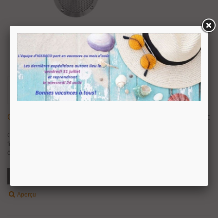
Grille D'aération Ronde En Inox
46,10 €
TTC
Grille de ventilation ou d'aération de forme ronde, réalisée en inox aisi304
finition brossée mat. Diamètre 100 mm et diamètre 150 mm pour une
épaisseur de 3 mm. Nous vous les proposons avec fixation par vissage, la...
Ajouter Au Panier
Aperçu