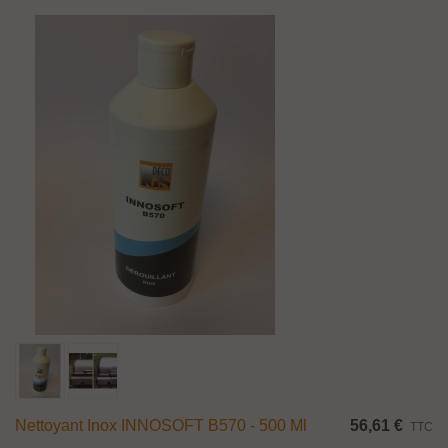
Nettoyant Inox INNOSOFT B570 - 500 Ml
56,61 €
TTC