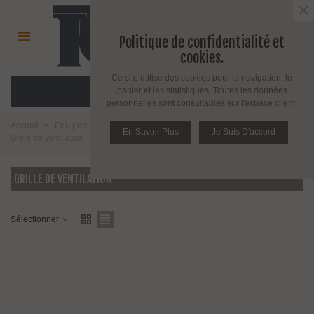
×
Politique de confidentialité et
cookies.
Ce site utilise des cookies pour la navigation, le
MENU
panier et les statistiques. Toutes les données
personnelles sont consultables sur l'espace client.
Accueil
>
Equipement salle de bain toilette et cuisine
>
Salle de bains
>
En Savoir Plus
Je Suis D'accord
Grille de ventilation
GRILLE DE VENTILATION
Sélectionner