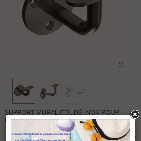
SUPPORT MURAL COUDÉ INOX POUR
MAIN COURANTE PLATE À LED
Support mural pour main courante plate à LED.
Matière inox aisi316 pour l'extérieur avec une finition mat, support percé pour