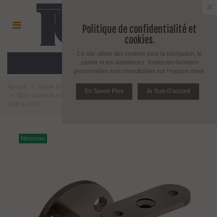
×
Politique de confidentialité et
cookies.
Ce site utilise des cookies pour la navigation, le
MENU
panier et les statistiques. Toutes les données
personnelles sont consultables sur l'espace client.
Accueil
>
Garde corps, repose pieds, main courante, câble et accessoire
En Savoir Plus
Je Suis D'accord
>
Main courante escalier
>
Support mural coudé inox pour main courante
plate à LED
Nouveau