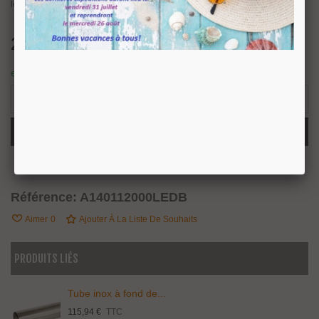
le passage des fils pour une alimentation LED.
22,00 €
TTC
en stock : expédition sous 24/48 heures.
2 Produits
-
+
Ajouter Au Panier
Partager
QR Code
Référence:
A140112000LEDB
Aimer
0
Ajouter À La Liste De Souhaits
PRODUITS LIÉS
Tube inox à fond de...
115,94 €
TTC