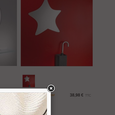
Ajouter Au Panier
Miroir Décoratif Star
98 €
38,98 €
TTC
TTC