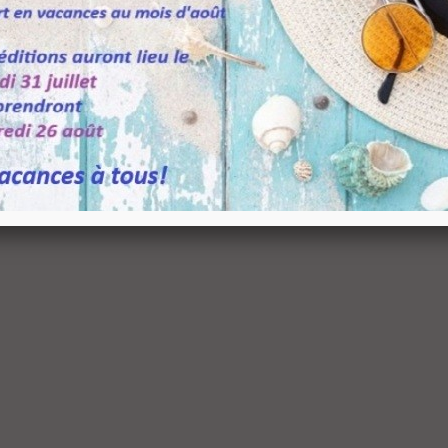
upport pour étagère...
0,08 €
TTC
onnecteur économique...
,49 €
TTC
atère Medusa Design...
05,64 €
TTC
132,05 €
-20%