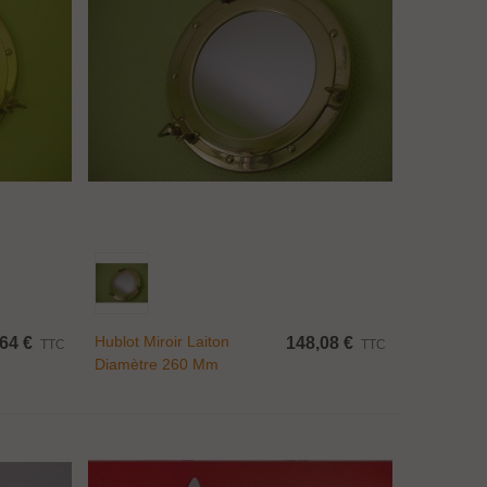
Ajouter Au Panier
Hublot Miroir Laiton
64 €
148,08 €
TTC
TTC
Diamètre 260 Mm