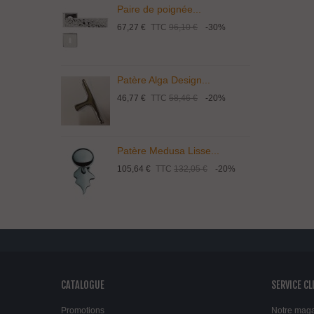
Paire de poignée...
P
67,27 €
TTC
96,10 €
-30%
1
Patère Alga Design...
P
46,77 €
TTC
58,46 €
-20%
9
Patère Medusa Lisse...
P
105,64 €
TTC
132,05 €
-20%
4
CATALOGUE
SERVICE CL
Promotions
Notre mag