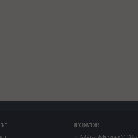
atère Loto Design...
28,04 €
TTC
160,05 €
-20%
atère Moby Design...
3,54 €
TTC
116,93 €
-20%
oignée verticale...
,26 €
TTC
6,09 €
-30%
IENT
INFORMATIONS
asin
IGS Déco, Boite Postale N° 7 3835