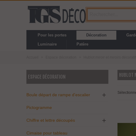
Pour les portes
Décoration
Gard
Luminaire
Patère
Accueil
>
Espace décoration
>
Hublot miroir et miroirs décorati
HUBLOT M
ESPACE DÉCORATION
Sélectionn
Boule départ de rampe d'escalier
Pictogramme
Chiffre et lettre découpés
Cimaise pour tableau