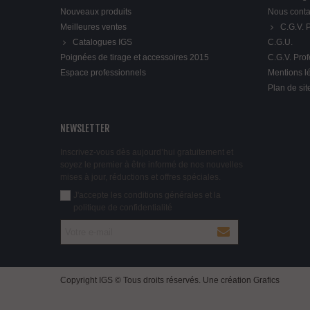
Nouveaux produits
Nous conta
Meilleures ventes
C.G.V.
Catalogues IGS
C.G.U.
Poignées de tirage et accessoires 2015
C.G.V. Pro
Espace professionnels
Mentions l
Plan de sit
NEWSLETTER
Inscrivez-vous dès aujourd’hui gratuitement et
soyez le premier à être informé de nos nouvelles
mises à jour, réductions et offres spéciales.
J'accepte les conditions générales et la
politique de confidentialité
Copyright IGS © Tous droits réservés. Une création
Grafics