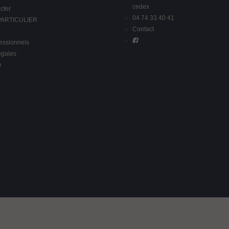
cedex
cter
04 74 33 40 41
 PARTICULIER
Contact
fessionnels
égales
e