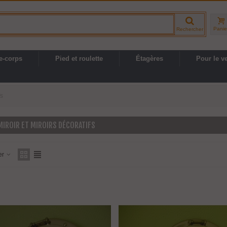
Panie
Rechercher
e-corps
Pied et roulette
Étagères
Pour le v
fs
IROIR ET MIROIRS DÉCORATIFS
er