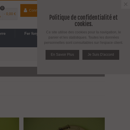
×
0
Connecter
contact
04 74 33 40 41
-
0,00 €
Politique de confidentialité et
r
Espace PRO
/
Avantages PRO
cookies.
Ce site utilise des cookies pour la navigation, le
erre
Fer forgé
Cuisine, SDB
panier et les statistiques. Toutes les données
personnelles sont consultables sur l'espace client.
En Savoir Plus
Je Suis D'accord