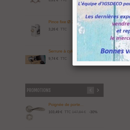
Pince fixe Ø 20 mm...
S
3,26 €
TTC
1
Serrure à cylindre...
C
9,74 €
TTC
3
PROMOTIONS
Poignée de porte...
P
103,49 €
TTC
147,84 €
-30%
1