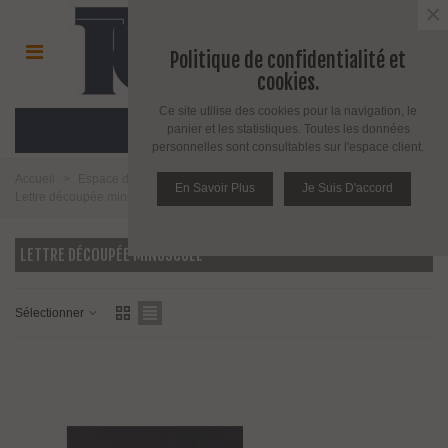
×
Politique de confidentialité et
cookies.
Ce site utilise des cookies pour la navigation, le
MENU
panier et les statistiques. Toutes les données
personnelles sont consultables sur l'espace client.
Accueil
>
Espace décoration
>
Chiffre et lettre découpés
>
Lettres
>
En Savoir Plus
Je Suis D'accord
Lettre découpée minuscule
LETTRE DÉCOUPÉE MINUSCULE
Sélectionner