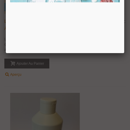
Lettre Découpée Hauteur 75 Mm En Inox Sur
20,00 €
TTC
Adhésif
Lettre minuscule découpée, décalée avec effet relief, un esprit très
contemporain pour cette nouvelle collection de lettres, montage avec un
adhésif double face. Réalisé en acier inoxydable AISI304 finition brossé....
Ajouter Au Panier
Aperçu