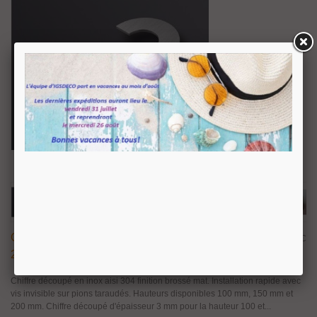
Chiffre Découpé En Inox 304 Ht.100, 150 Et
19,81 €
TTC
200 Mm Sur Pions Taraudés
Chiffre découpé en inox aisi 304 finition brossé mat. Installation rapide avec
vis invisible sur pions taraudés. Hauteurs disponibles 100 mm, 150 mm et
200 mm. Chiffre découpé d'épaisseur 3 mm pour la hauteur 100 et...