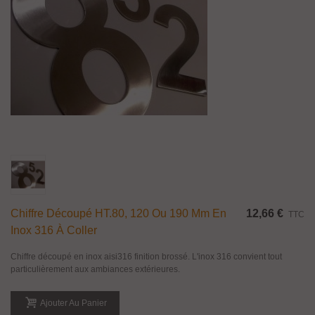
Chiffre Découpé HT.80, 120 Ou 190 Mm En
12,66 €
TTC
Inox 316 À Coller
Chiffre découpé en inox aisi316 finition brossé. L'inox 316 convient tout
particulièrement aux ambiances extérieures.
Ajouter Au Panier