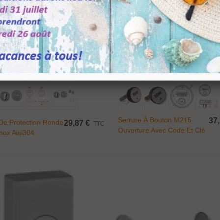
Ajouter Au Panier
Ajouter Au Panier
Serrure À Bouton M215
37,
De Protection Ronde
29,87 €
TTC
Ouverture Avec Code Et Clé
nox Aisi304