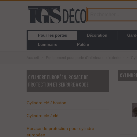
Pour les portes
Décoration
Gard
Luminaire
Patère
Accueil
>
Equipement pour porte d'intérieur et d'extérieur
>
Cyl
CYLINDRE
CYLINDRE EUROPÉEN, ROSACE DE
PROTECTION ET SERRURE À CODE
Cylindre clé / bouton
Cylindre clé / clé
Rosace de protection pour cylindre
européen