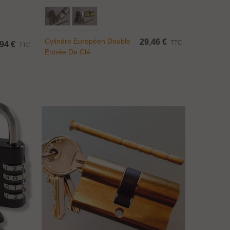
Ajouter Au Panier
Cylindre Européen Double
29,46 €
TTC
94 €
TTC
Entrée De Clé