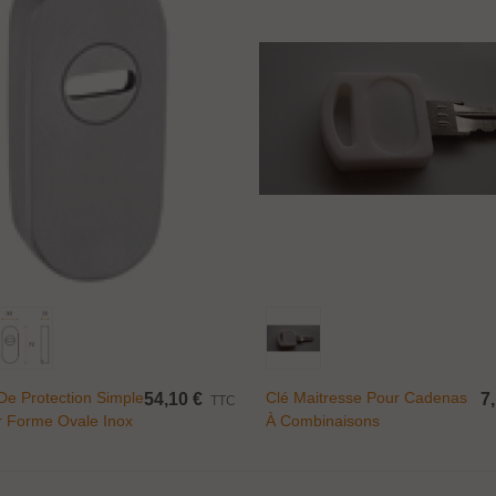
Ajouter Au Panier
Ajouter Au Panier
e Protection Simple
Clé Maitresse Pour Cadenas
54,10 €
7
TTC
r Forme Ovale Inox
À Combinaisons