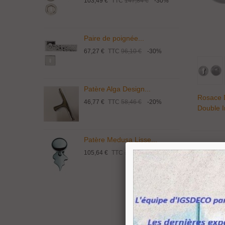
103,49 €
TTC
147,84 €
-30%
1
Paire de poignée...
P
67,27 €
TTC
96,10 €
-30%
1
Patère Alga Design...
P
Rosace 
46,77 €
TTC
58,46 €
-20%
9
Double I
Patère Medusa Lisse...
P
105,64 €
TTC
132,05 €
-20%
4