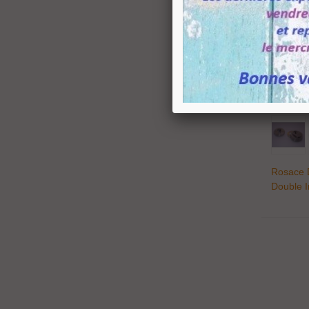
Rosace 
Double I