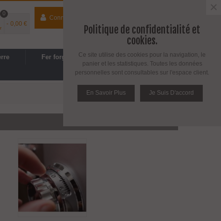
×
0
Connecter
contact
04 74 33 40 41
-
0,00 €
Politique de confidentialité et
r
Espace PRO
/
Avantages PRO
cookies.
Ce site utilise des cookies pour la navigation, le
erre
Fer forgé
Cuisine, SDB
panier et les statistiques. Toutes les données
personnelles sont consultables sur l'espace client.
En Savoir Plus
Je Suis D'accord