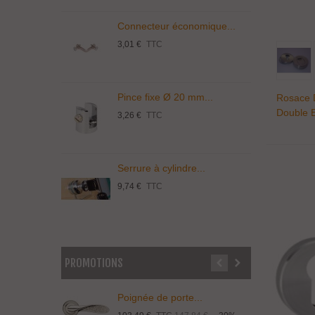
Connecteur économique...
T
3,01 €
TTC
5
Pince fixe Ø 20 mm...
S
Rosace 
Double E
3,26 €
TTC
1
Serrure à cylindre...
C
9,74 €
TTC
3
PROMOTIONS
Poignée de porte...
P