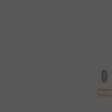
Rosace D
Extérieu
Aisi 316