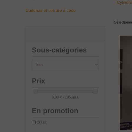
Cylindre
Cadenas et serrure à code
Sélectionn
Catalogue
(46 produits)
Sous-catégories
Prix
0,00 € - 105,00 €
En promotion
Oui
(2)