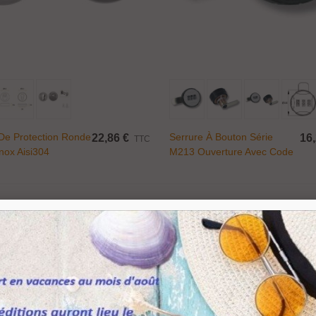
05,64 €
TTC
132,05 €
-20%
atère Loto Design...
28,04 €
TTC
160,05 €
-20%
Ajouter Au Panier
Ajouter Au Panier
atère Moby Design...
De Protection Ronde
Serrure À Bouton Série
22,86 €
16,
TTC
3,54 €
TTC
116,93 €
-20%
nox Aisi304
M213 Ouverture Avec Code
oignée verticale...
,26 €
TTC
6,09 €
-30%