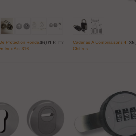
endeur taraudé...
,00 €
TTC
Ajouter Au Panier
Ajouter Au Panier
upport pour étagère...
De Protection Ronde
Cadenas À Combinaisons 4
46,01 €
35,
TTC
n Inox Aisi 316
Chiffres
0,08 €
TTC
onnecteur économique...
,49 €
TTC
atère Medusa Design...