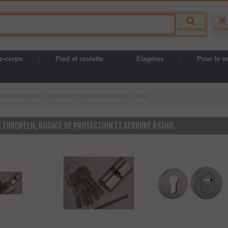
Panie
Rechercher
e-corps
Pied et roulette
Étagères
Pour le v
indre européen, rosace de protection et serrure à code
 EUROPÉEN, ROSACE DE PROTECTION ET SERRURE À CODE