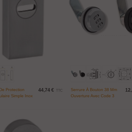
Ajouter Au Panier
Ajouter Au Panier
De Protection
Serrure À Bouton 38 Mm
44,74 €
12,
TTC
laire Simple Inox
Ouverture Avec Code 3
Chiffres