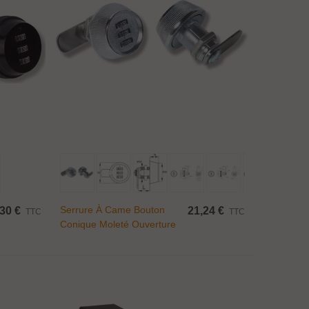
Ajouter Au Panier
Serrure À Came Bouton
30 €
21,24 €
TTC
TTC
Conique Moleté Ouverture
Avec Code 3 Chiffres