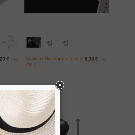
Ajouter Au Panier
Convertir Une Serrure Clé I En
29 €
5,38 €
TTC
TTC
Clé L