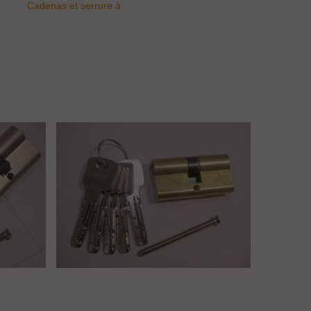
Cadenas et serrure à
code