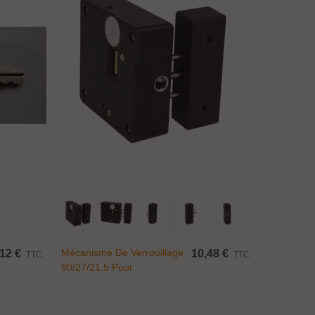
Ajouter Au Panier
Mécanisme De Verrouillage
,12 €
10,48 €
TTC
TTC
80/27/21.5 Pour
Réf.1460290