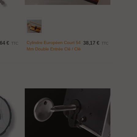
Ajouter Au Panier
Cylindre Européen Court 54
64 €
38,17 €
TTC
TTC
Mm Double Entrée Clé / Clé