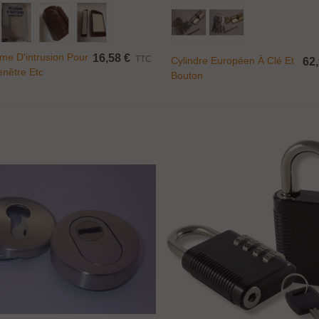
Ajouter Au Panier
Ajouter Au Panier
rme D'intrusion Pour
16,58 €
TTC
Cylindre Européen À Clé Et
62,
enêtre Etc
Bouton
ince fixe Ø 17 mm...
,50 €
TTC