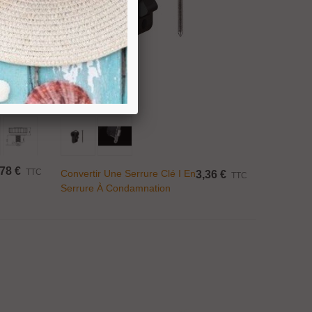
Ajouter Au Panier
78 €
TTC
Convertir Une Serrure Clé I En
3,36 €
TTC
Serrure À Condamnation