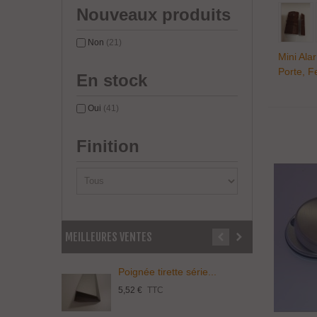
Nouveaux produits
Non
(21)
Mini Ala
Porte, F
En stock
Oui
(41)
Finition
MEILLEURES VENTES
Poignée tirette série...
P
5,52 €
TTC
3