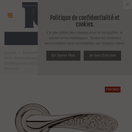
×
Politique de confidentialité et
cookies.
Ce site utilise des cookies pour la navigation, le
MENU
panier et les statistiques. Toutes les données
personnelles sont consultables sur l'espace client.
Accueil
>
Equipement pour porte d'intérieur et d'extérieur
>
Poignée de
En Savoir Plus
Je Suis D'accord
porte d'ameublement et fenêtre
>
Poignée de porte
>
Poignée
contemporaine sur rosace ou plaque
>
Poignée de porte FIORE 522 dnd
Martinelli
PROMO