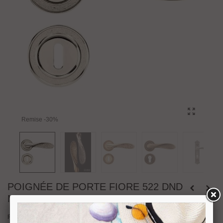
Remise
-30%
POIGNÉE DE PORTE FIORE 522 DND
MARTINELLI
FIORE
une poignée en laiton massif. Design par dnd Martinelli lab. La