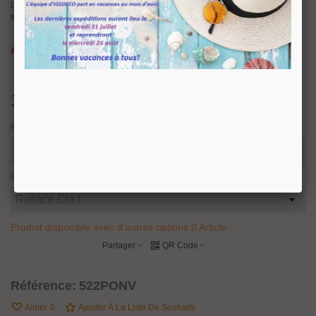
poignée béquille
FIORE
est disponible en finitions :
Nickel brillant, bronze
satiné, laiton doré 24 carats et or Français
.
Attention dernières pièces disponibles.
103,49 €
TTC
147,84 €
Finition
Fonction
Produit disponible avec d'autres options
0 Article
Partager
QR Code
Référence:
522PONV
Aimer
0
Ajouter À La Liste De Souhaits