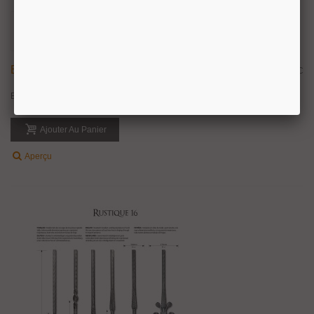
Balustre Avec Élément Décoratif Centrale
24,23 €
TTC
Ballustre en fer forgé : longueur : 1150 mm - pour barre carré de 16 mm
Ajouter Au Panier
Aperçu