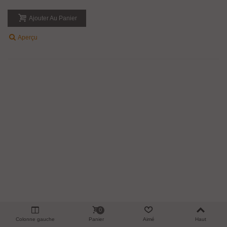
Patine Pour Ferroneries Peintes
58,30 €
TTC
Finitions disponibles : Rouille - Vert de gris - Vieux bronze et Fer naturel
Ajouter Au Panier
Aperçu
0
Colonne gauche
Panier
Aimé
Haut