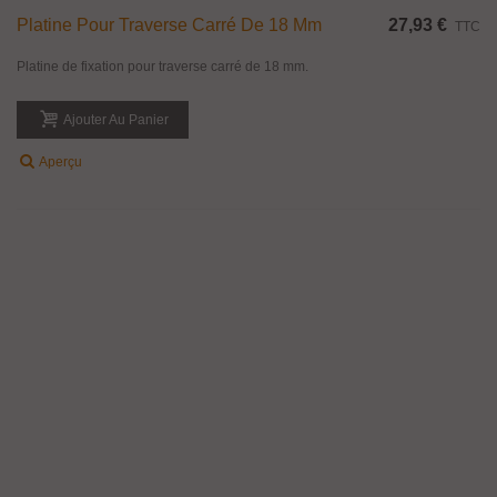
Cache scellement enlaiton massif poli brillant, pour barre carrée de 14 - 16 -
20 et 25 mm.
Ajouter Au Panier
Aperçu