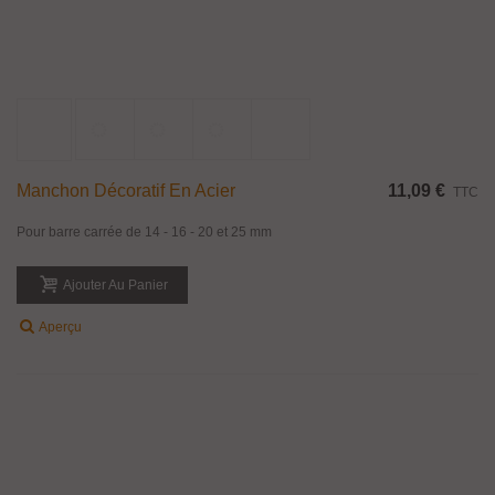
Platine Pour Traverse Carré De 18 Mm
27,93 €
TTC
Platine de fixation pour traverse carré de 18 mm.
Ajouter Au Panier
Aperçu