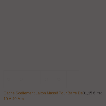
Sphère D'ornement En Inox Brossé
51,60 €
TTC
Sphère d'ornement en inox brossé, disponible en diamètre 80 - 100 et 120
mm. En Inox aisi304 ou aisi316. L’inox 316 convient tout particulièrement
pour une utilisation à l’extérieur.
Ajouter Au Panier
Aperçu