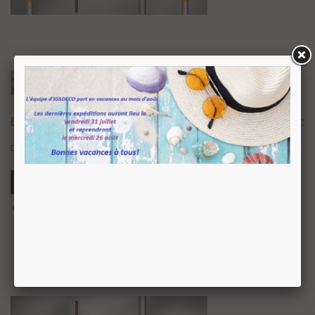
Balustres Avec Cristal De SWAROVSKI
300,50 €
TTC
Disponible avec embouts en fer lisse ou guillochés.
Ajouter Au Panier
Aperçu