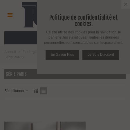
×
Politique de confidentialité et
cookies.
Ce site utilise des cookies pour la navigation, le
MENU
panier et les statistiques. Toutes les données
personnelles sont consultables sur l'espace client.
Accueil
>
Fer forgé et girouette
>
Fer forgé
>
Balustres et poteaux
>
En Savoir Plus
Je Suis D'accord
Série PARIS
SÉRIE PARIS
Sélectionner