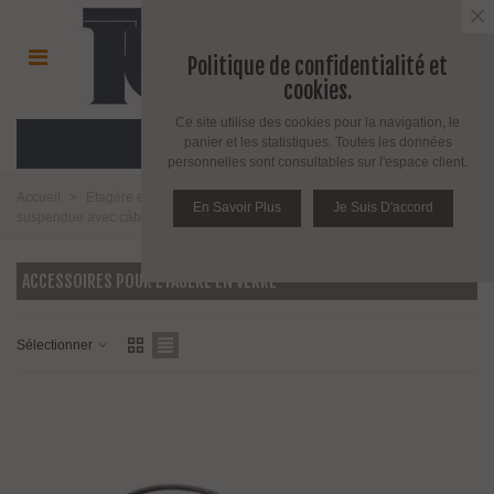
×
Politique de confidentialité et
cookies.
Ce site utilise des cookies pour la navigation, le
MENU
panier et les statistiques. Toutes les données
personnelles sont consultables sur l'espace client.
Accueil
>
Etagère et support pour étagère
>
Accessoires pour étagère
En Savoir Plus
Je Suis D'accord
suspendue avec câble en inox
>
Accessoires pour étagère en verre
ACCESSOIRES POUR ÉTAGÈRE EN VERRE
Sélectionner