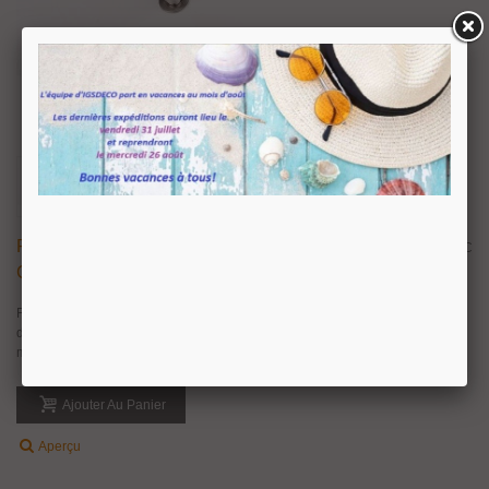
Fixation Haute Ou Basse Droite En Inox Pour
21,55 €
TTC
Câble Ø 2.5 À 3 Mm
Fixation haute ou basse droite en inox aisi304 finition brossé pour câble
diamètre 2.5 mm à 3 mm. Fixation à visser au sol, au plafond ou contre un
mur.
Ajouter Au Panier
Aperçu