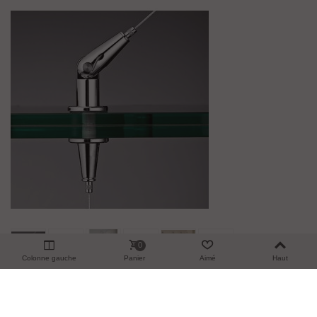
0
Colonne gauche
Panier
Aimé
Haut
Fixation Articulée Conique Dynamique
76,80 €
TTC
Intermédiaire Sur Verre