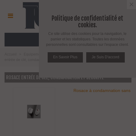
×
Politique de confidentialité et
cookies.
Ce site utilise des cookies pour la navigation, le
MENU
panier et les statistiques. Toutes les données
personnelles sont consultables sur l'espace client.
Accueil
>
Equipement pour porte d'intérieur et d'extérieur
>
Rosace
En Savoir Plus
Je Suis D'accord
entrée de clé, condamnation et sécurité
ROSACE ENTRÉE DE CLÉ, CONDAMNATION ET SÉCURITÉ
Rosace à condamnation sans
voyant