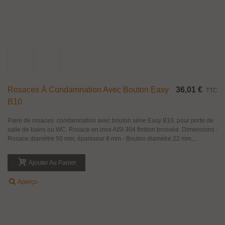
Rosaces À Condamnation Avec Bouton Easy
36,01 €
TTC
B10
Paire de rosaces condamnation avec bouton série Easy B10, pour porte de
salle de bains ou WC. Rosace en inox AISI 304 finition brossée. Dimensions :
Rosace diamètre 50 mm, épaisseur 8 mm - Bouton diamètre 22 mm,...
Ajouter Au Panier
Aperçu