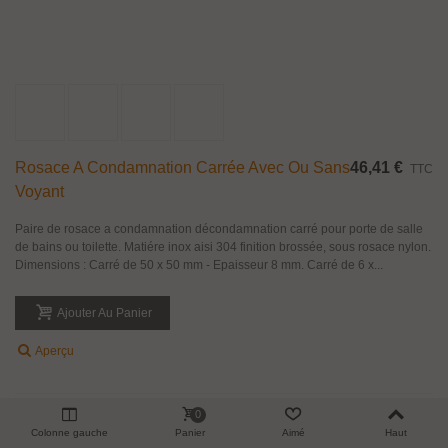
Rosace A Condamnation Carrée Avec Ou Sans
46,41 €
TTC
Voyant
Paire de rosace a condamnation décondamnation carré pour porte de salle
de bains ou toilette. Matiére inox aisi 304 finition brossée, sous rosace nylon.
Dimensions : Carré de 50 x 50 mm - Epaisseur 8 mm. Carré de 6 x...
Ajouter Au Panier
Aperçu
0
Colonne gauche
Panier
Aimé
Haut