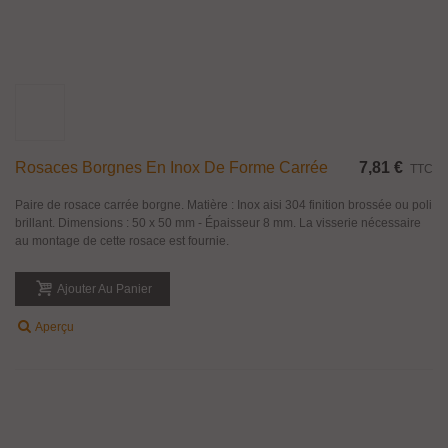
Rosaces Borgnes En Inox De Forme Carrée
7,81 €
TTC
Paire de rosace carrée borgne. Matière : Inox aisi 304 finition brossée ou poli
brillant. Dimensions : 50 x 50 mm - Épaisseur 8 mm. La visserie nécessaire
au montage de cette rosace est fournie.
Ajouter Au Panier
Aperçu