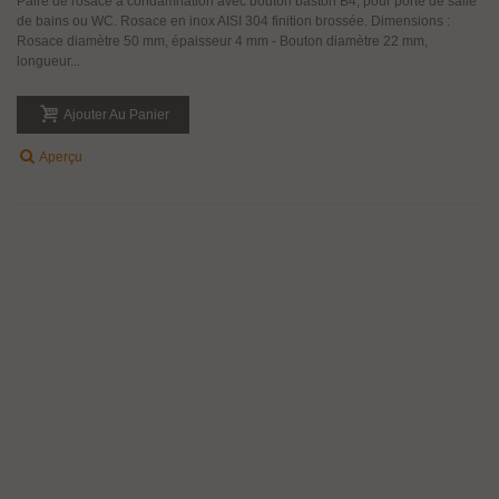
Paire de rosace a condamnation avec bouton baston B4, pour porte de salle
de bains ou WC. Rosace en inox AISI 304 finition brossée. Dimensions :
Rosace diamètre 50 mm, épaisseur 4 mm - Bouton diamètre 22 mm,
longueur...
Ajouter Au Panier
Aperçu