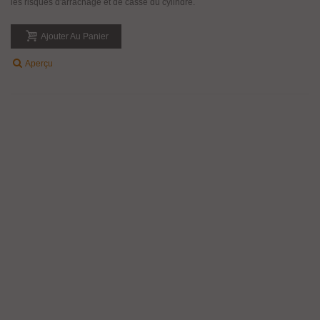
les risques d'arrachage et de casse du cylindre.
Ajouter Au Panier
Aperçu