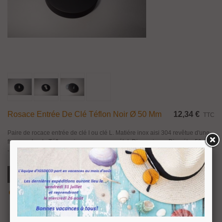
Rosace Entrée De Clé Téflon Noir Ø 50 Mm
12,34 €
TTC
Paire de rocace entrée de clé I ou clé L. Matiére inox aisi 304 revêtue d'une
fine couche de Téflon noir, sous rosace métal. Dimensions : Diamétre 50 mm
- Epaisseur 8 mm. Pour la fixation des rosaces la visserie est...
Ajouter Au Panier
Aperçu