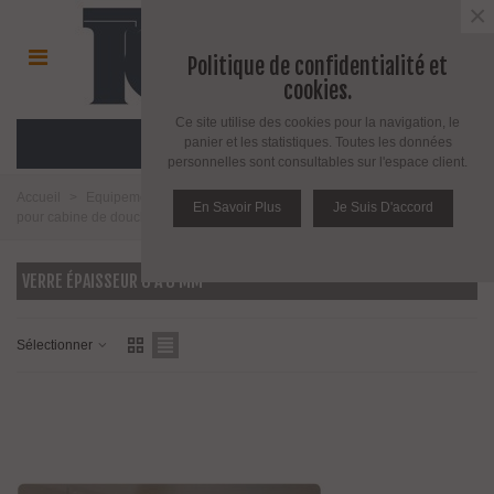
×
Politique de confidentialité et
cookies.
Ce site utilise des cookies pour la navigation, le
MENU
panier et les statistiques. Toutes les données
personnelles sont consultables sur l'espace client.
Accueil
>
Equipement pour l'agencement du verre
>
Joint d'étanchéité
En Savoir Plus
Je Suis D'accord
pour cabine de douche
>
Verre épaisseur 6 à 8 mm
VERRE ÉPAISSEUR 6 À 8 MM
Sélectionner