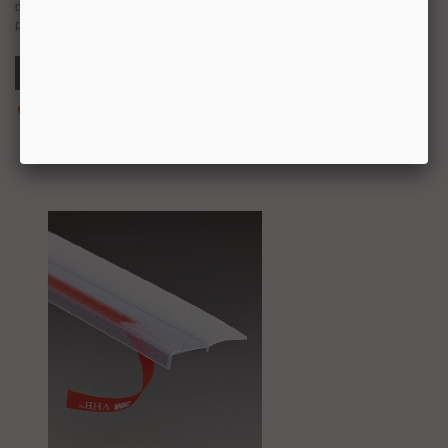
de la porte en verre pour empêcher le passage de l’eau, du vent, de la
poussière, des insectes, bruit et excursions thermiques.
Ajouter Au Panier
Aperçu