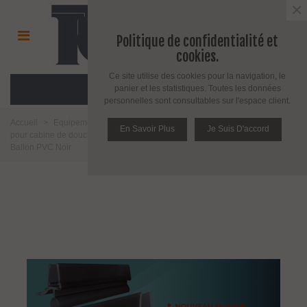
×
Politique de confidentialité et
cookies.
Ce site utilise des cookies pour la navigation, le
MENU
panier et les statistiques. Toutes les données
personnelles sont consultables sur l'espace client.
Accueil
>
Equipement pour l'agencement du verre
>
Joint d'étanchéité
En Savoir Plus
Je Suis D'accord
pour cabine de douche
>
Verre épaisseur 6 à 8 mm
>
Joint d'étanchéité
Ballon PVC Noir