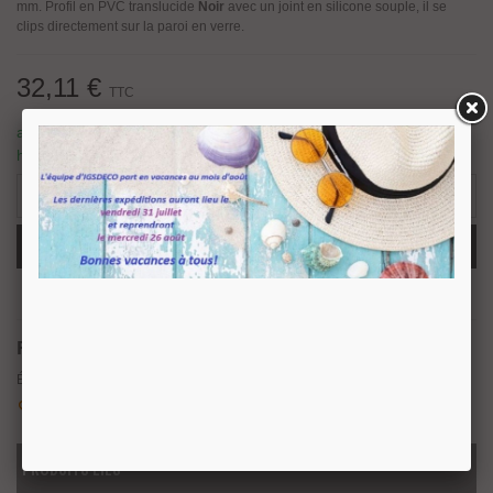
mm. Profil en PVC translucide
Noir
avec un joint en silicone souple, il se
clips directement sur la paroi en verre.
32,11 €
TTC
article en stock, nous prévoyons une expédition sous 24/48
heures.
18 Produits
-
+
Ajouter Au Panier
Partager
QR Code
Référence:
19401200061
Étiquettes:
verre
,
douche
,
noir
,
joint
,
cabine
,
pvc
,
ballon
Aimer
0
Ajouter À La Liste De Souhaits
PRODUITS LIÉS