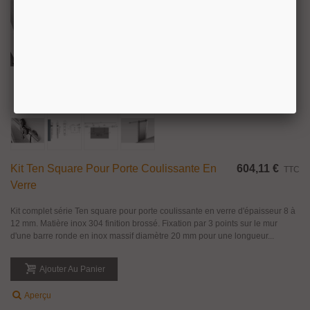
Kit Ten Square Pour Porte Coulissante En
604,11 €
TTC
Verre
Kit complet série Ten square pour porte coulissante en verre d'épaisseur 8 à
12 mm. Matière inox 304 finition brossé. Fixation par 3 points sur le mur
d'une barre ronde en inox massif diamètre 20 mm pour une longueur...
Ajouter Au Panier
Aperçu