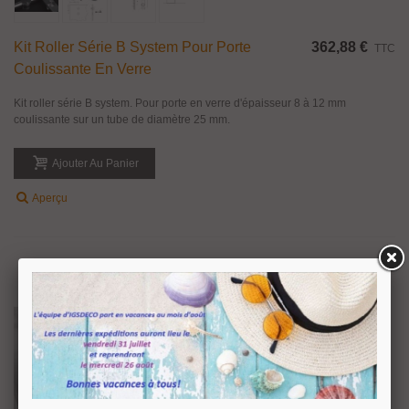
Kit Roller Série B System Pour Porte
362,88 €
TTC
Coulissante En Verre
Kit roller série B system. Pour porte en verre d'épaisseur 8 à 12 mm
coulissante sur un tube de diamètre 25 mm.
Ajouter Au Panier
Aperçu