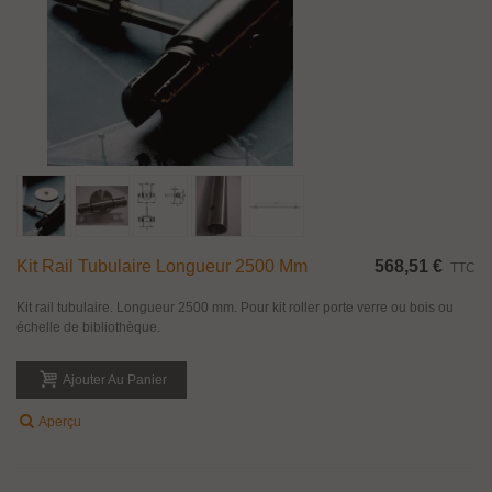
Kit Rail Tubulaire Longueur 2500 Mm
568,51 €
TTC
Kit rail tubulaire. Longueur 2500 mm. Pour kit roller porte verre ou bois ou
échelle de bibliothèque.
Ajouter Au Panier
Aperçu