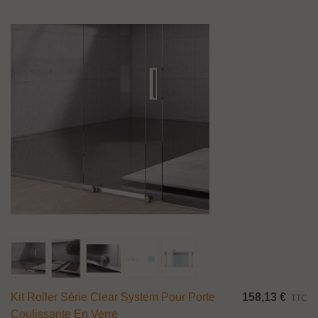
Kit Roller Série Clear System Pour Porte
158,13 €
TTC
Coulissante En Verre