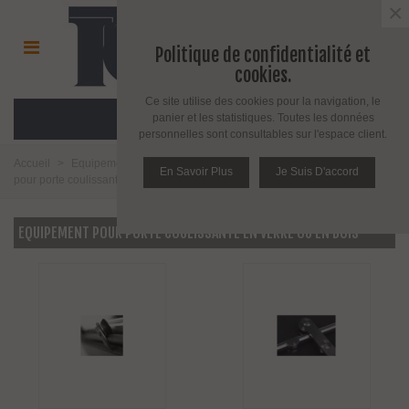
×
Politique de confidentialité et
cookies.
Ce site utilise des cookies pour la navigation, le
MENU
panier et les statistiques. Toutes les données
personnelles sont consultables sur l'espace client.
Accueil
>
Equipement pour porte d'intérieur et d'extérieur
>
Equipement
En Savoir Plus
Je Suis D'accord
pour porte coulissante en verre ou en bois
EQUIPEMENT POUR PORTE COULISSANTE EN VERRE OU EN BOIS