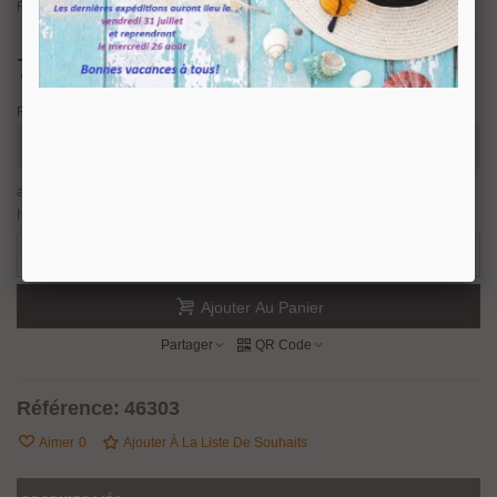
Réalisée en aluminium finition,
Chromé brillant ou anodisé naturel mat
.
73,18 €
TTC
Finition
article en stock, nous prévoyons une expédition sous 24/48
heures.
2 Produits
-
+
Ajouter Au Panier
Partager
QR Code
Référence:
46303
Aimer
0
Ajouter À La Liste De Souhaits