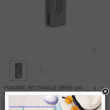
POIGNÉE RECTANGLE SÉRIE OXI
POUR PORTE COULISSANTE
Poignée rectangle
série Oxi
pour porte coulissante en verre d'épaisseur 8 à
10 mm.