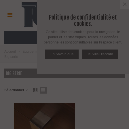
×
Politique de confidentialité et
cookies.
Ce site utilise des cookies pour la navigation, le
MENU
panier et les statistiques. Toutes les données
personnelles sont consultables sur l'espace client.
Accueil
>
Equipement salle de bain toilette et cuisine
>
Salle de bains
>
En Savoir Plus
Je Suis D'accord
Big série
BIG SÉRIE
Sélectionner