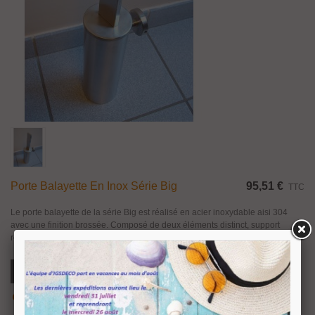
Porte Balayette En Inox Série Big
95,51 €
TTC
Le porte balayette de la série Big est réalisé en acier inoxydable aisi 304
avec une finition brossée. Composé de deux éléments distinct, support
réceptacle et brosse. Il s'agit là d'un porte balayette à fixer sur la...
Ajouter Au Panier
Aperçu