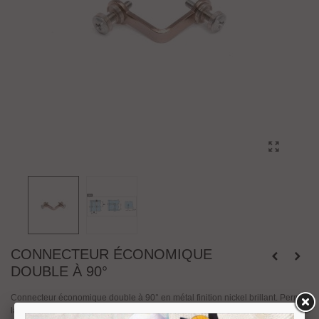
CONNECTEUR ÉCONOMIQUE
DOUBLE À 90°
Connecteur économique double à 90° en métal finition nickel brillant. Permet
la liaison à 90° de deux volumes de verre d'épaisseur 3 à 10 mm. Sur le