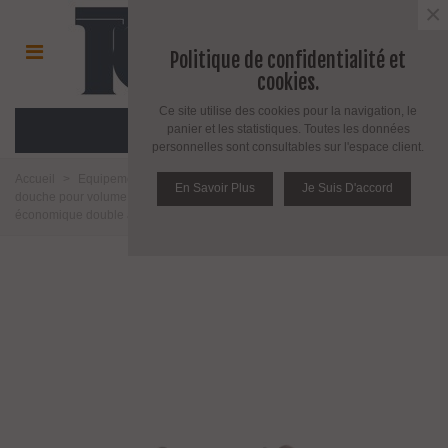
×
Politique de confidentialité et
cookies.
Ce site utilise des cookies pour la navigation, le
MENU
panier et les statistiques. Toutes les données
personnelles sont consultables sur l'espace client.
Accueil
>
Equipement pour l'agencement du verre
>
Fixation de paroi de
En Savoir Plus
Je Suis D'accord
douche pour volume en verre
>
Verre sur verre
>
Connecteur
économique double à 90°