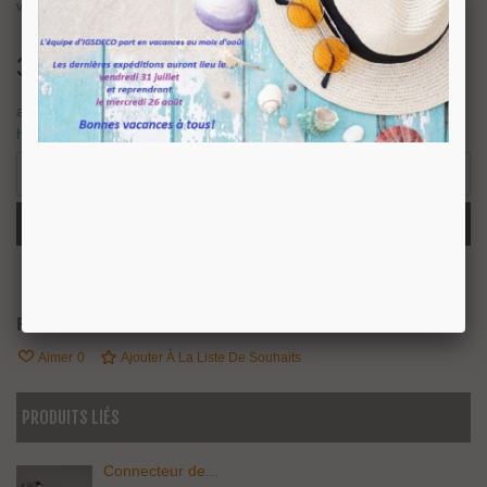
verre prévoir un trou de diamètre 6 mm par volume.
3,01 €
TTC
article en stock, nous prévoyons une expédition sous 24/48
heures.
4 Produits
-
+
Ajouter Au Panier
Partager
QR Code
Référence:
2210090
Aimer
0
Ajouter À La Liste De Souhaits
PRODUITS LIÉS
Connecteur de...