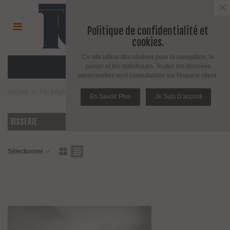
×
Politique de confidentialité et
cookies.
Ce site utilise des cookies pour la navigation, le
MENU
panier et les statistiques. Toutes les données
personnelles sont consultables sur l'espace client.
Accueil
>
Fer forgé et girouette
>
Fer forgé
>
Visserie
En Savoir Plus
Je Suis D'accord
VISSERIE
Sélectionner