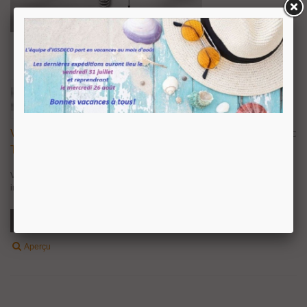
Vis De Sécurité À Sens Unique En Acier
9,74 €
TTC
Trempé
Vis de sécurité en acier trempé à sens unique, dévissage au tounevis
impossible. Disponible en longueur 50 et 70 mm.
Ajouter Au Panier
Aperçu