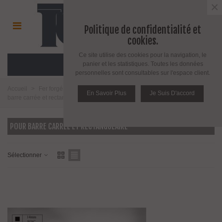
×
Politique de confidentialité et
cookies.
Ce site utilise des cookies pour la navigation, le
MENU
panier et les statistiques. Toutes les données
personnelles sont consultables sur l'espace client.
Accueil
>
Fer forgé et girouette
>
Fer forgé
>
Cache scellement
>
Pour
En Savoir Plus
Je Suis D'accord
barre carrée et rectangulaire
POUR BARRE CARRÉE ET RECTANGULAIRE
Sélectionner