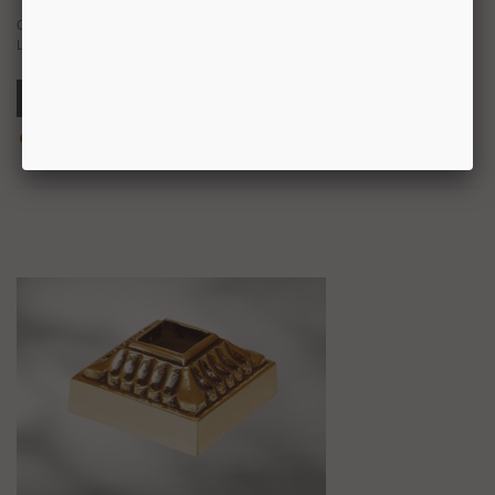
Cache scellement laiton massif poli brillant, pour barre carrée de 35 mm.
Livrés polis et vernis ou dorés à l’or fin 24 carats et vernis: “G”.
Ajouter Au Panier
Aperçu