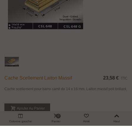
Cache Scellement Laiton Massif
23,58 €
TTC
Cache scellement pour barre carré de 14 x 16 mm. Laiton massif poli brillant.
Ajouter Au Panier
0
Aperçu
Colonne gauche
Panier
Aimé
Haut