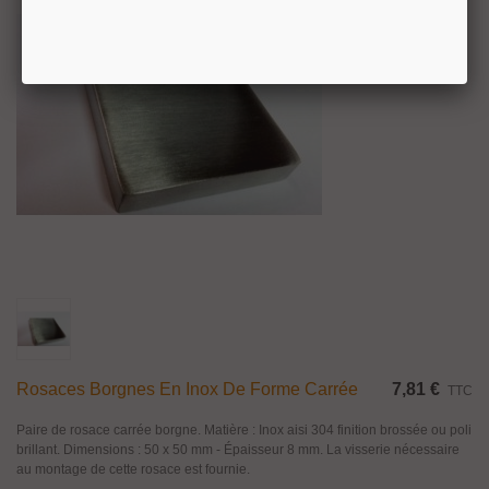
Rosaces Borgnes En Inox De Forme Carrée
7,81 €
TTC
Paire de rosace carrée borgne. Matière : Inox aisi 304 finition brossée ou poli
brillant. Dimensions : 50 x 50 mm - Épaisseur 8 mm. La visserie nécessaire
au montage de cette rosace est fournie.