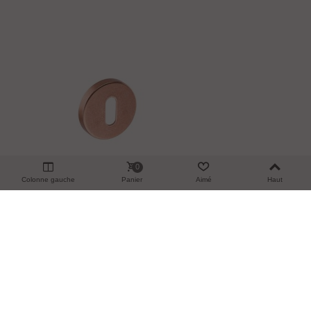
0
Colonne gauche
Panier
Aimé
Haut
Rosace Entrée De Clé Ø 50 En Bronze
28,22 €
TTC