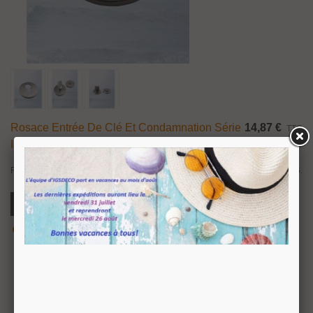
Rosace Entrée De Clé Et Condamnation Série
14,87 €
TTC
Isla
Rosace série Isla avec fonction clé I ou condamnation réalisées en inox 316.
Ajouter Au Panier
Aperçu