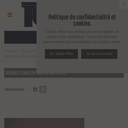
×
Politique de confidentialité et
cookies.
Ce site utilise des cookies pour la navigation, le
MENU
panier et les statistiques. Toutes les données
personnelles sont consultables sur l'espace client.
Accueil
>
Equipement pour porte d'intérieur et d'extérieur
>
Rosace
En Savoir Plus
Je Suis D'accord
entrée de clé, condamnation et sécurité
>
Rosace pour entrée de clé I ou L
ROSACE POUR ENTRÉE DE CLÉ I OU L
Sélectionner