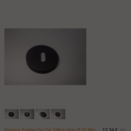
Rosace Entrée De Clé Téflon Noir Ø 50 Mm
12,34 €
TTC