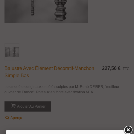
Balustre Avec Élément Décoratif-Manchon
227,56 €
TTC
Simple Bas
Les modèles originaux ont été sculptés par M. René DEIBER, “meilleur
ouvrier de France”. Poteaux en fonte avec fixation M16
Ajouter Au Panier
Aperçu