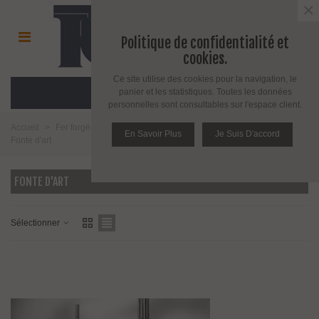
×
Politique de confidentialité et
cookies.
Ce site utilise des cookies pour la navigation, le
MENU
panier et les statistiques. Toutes les données
personnelles sont consultables sur l'espace client.
Accueil
>
Fer forgé et girouette
>
Fer forgé
>
Balustres et poteaux
>
En Savoir Plus
Je Suis D'accord
Fonte d'art
FONTE D'ART
Sélectionner