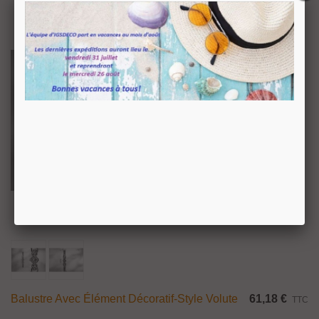
Balustre Avec Élément Décoratif-Style Volute
61,18 €
TTC