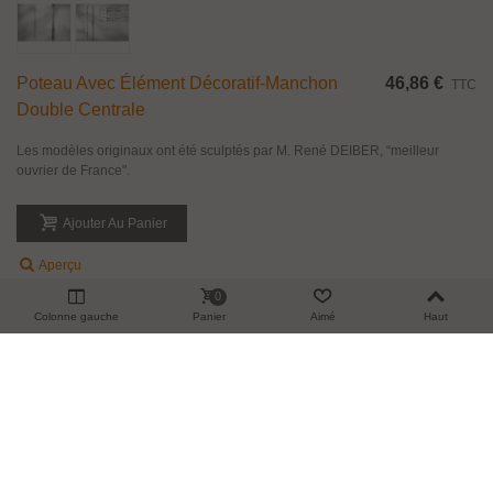
Poteau Avec Élément Décoratif-Manchon
46,86 €
TTC
Double Centrale
Les modèles originaux ont été sculptés par M. René DEIBER, “meilleur
ouvrier de France".
Ajouter Au Panier
Aperçu
0
Colonne gauche
Panier
Aimé
Haut