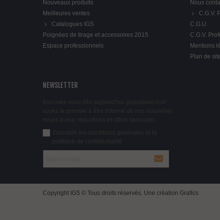
Nouveaux produits
Nous conta
Meilleures ventes
C.G.V.
Catalogues IGS
C.G.U.
Poignées de tirage et accessoires 2015
C.G.V. Pro
Espace professionnels
Mentions l
Plan de sit
NEWSLETTER
Inscrivez-vous dès aujourd’hui gratuitement et
soyez le premier à être informé de nos nouvelles
mises à jour, réductions et offres spéciales.
J'accepte les conditions générales et la
politique de confidentialité
Copyright IGS © Tous droits réservés. Une création
Grafics