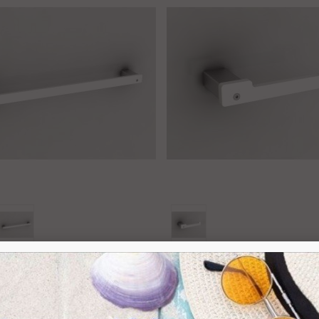
Ajouter Au Panier
Ajouter Au Panier
ince fixe Ø 17 mm...
,50 €
TTC
rviette Lg.450 Ou
131,26 €
TTC
Porte Rouleau Papier Wc À
73,
Série Slim
Droite Ou À Gauche Série
endeur taraudé...
Slim
,00 €
TTC
 5 produit(s)