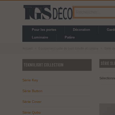
Pour les portes
Décoration
Gard
Luminaire
Patère
Accueil
>
Equipement salle de bain toilette et cuisine
>
Salle d
SÉRIE SL
TEKNOLIGHT COLLECTION
Sélectionn
Série Key
Série Button
Série Cover
Série Qubo