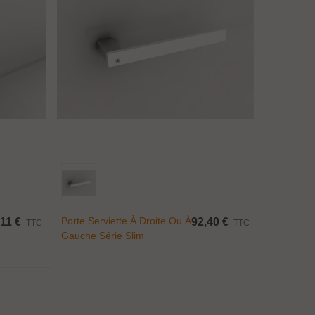
Ajouter Au Panier
Porte Serviette À Droite Ou À
11 €
92,40 €
TTC
TTC
Gauche Série Slim