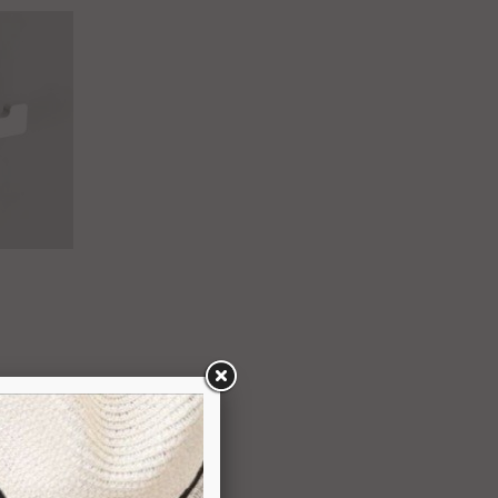
70 €
TTC