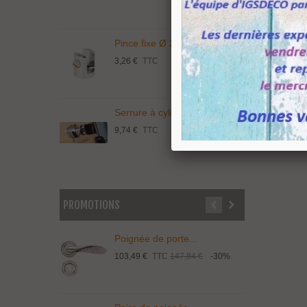
Pince fixe Ø 20 mm...
S
3,26 €
TTC
1
Serrure à cylindre...
C
9,74 €
TTC
3
PROMOTIONS
Poignée de porte...
P
103,49 €
TTC
147,84 €
-30%
1