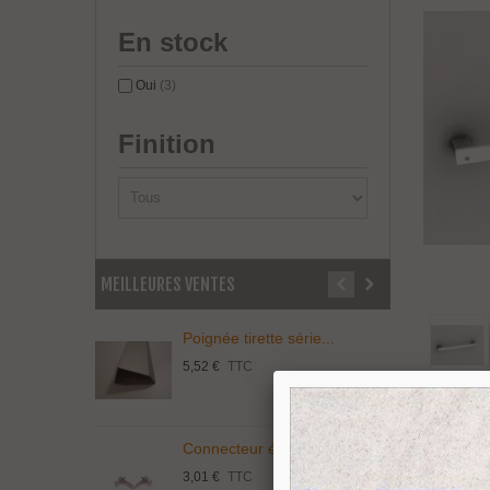
En stock
Oui
(3)
Finition
MEILLEURES VENTES
Poignée tirette série...
P
5,52 €
TTC
3
Porte Se
500 Mm 
Connecteur économique...
T
3,01 €
TTC
5
Voir 1-5 sur