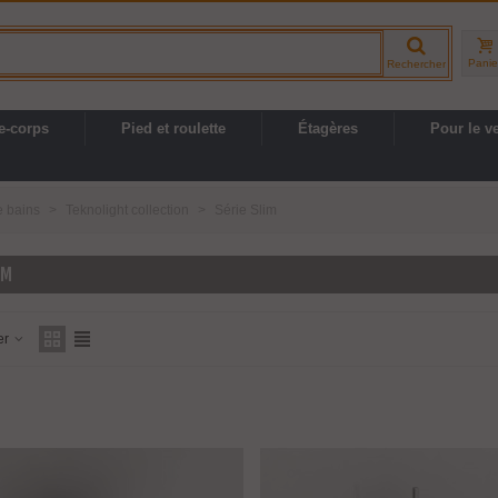
Panie
Rechercher
e-corps
Pied et roulette
Étagères
Pour le v
e bains
>
Teknolight collection
>
Série Slim
IM
er