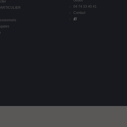
cedex
cter
04 74 33 40 41
 PARTICULIER
Contact
fessionnels
égales
e