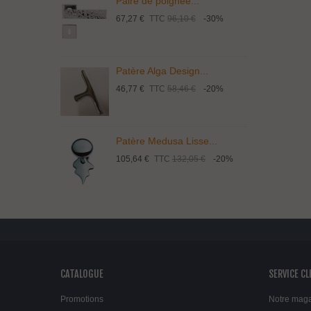
Paire de poignée...
P
67,27 €
TTC
96,10 €
-30%
1
Patère Alga Design...
P
46,77 €
TTC
58,46 €
-20%
9
Patère Medusa Lisse...
P
105,64 €
TTC
132,05 €
-20%
4
CATALOGUE
SERVICE CL
Promotions
Notre mag