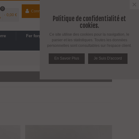
×
0
Connecter
contact
04 74 33 40 41
-
0,00 €
Politique de confidentialité et
r
Espace PRO
/
Avantages PRO
cookies.
Ce site utilise des cookies pour la navigation, le
erre
Fer forgé
Cuisine, SDB
panier et les statistiques. Toutes les données
personnelles sont consultables sur l'espace client.
En Savoir Plus
Je Suis D'accord