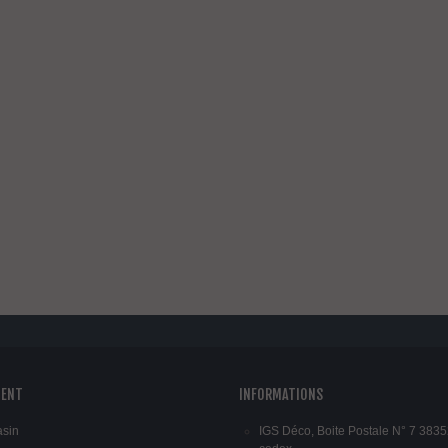
atère Loto Design...
28,04 €
TTC
160,05 €
-20%
atère Moby Design...
3,54 €
TTC
116,93 €
-20%
oignée verticale...
,26 €
TTC
6,09 €
-30%
IENT
INFORMATIONS
asin
IGS Déco, Boite Postale N° 7 3835