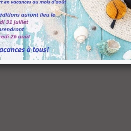
upport pour étagère...
0,08 €
TTC
onnecteur économique...
,49 €
TTC
atère Medusa Design...
05,64 €
TTC
132,05 €
-20%