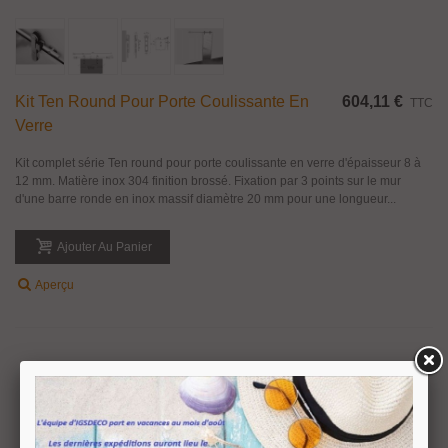
Kit Ten Round Pour Porte Coulissante En
604,11 €
TTC
Verre
Kit complet série Ten round pour porte coulissante en verre d'épaisseur 8 à
12 mm. Matière inox 304 finition brossé. Fixation par 3 points sur le mur
d'une barre ronde en inox massif diamètre 20 mm pour une longueur...
Ajouter Au Panier
Aperçu