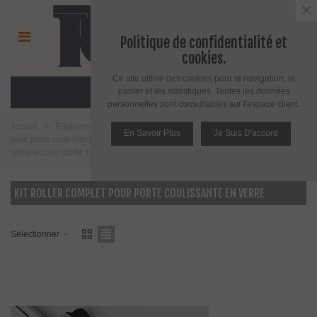
×
Politique de confidentialité et
cookies.
Ce site utilise des cookies pour la navigation, le
MENU
panier et les statistiques. Toutes les données
personnelles sont consultables sur l'espace client.
Accueil
>
Equipement pour porte d'intérieur et d'extérieur
>
Equipement
En Savoir Plus
Je Suis D'accord
pour porte coulissante en verre ou en bois
>
Pour porte verre
>
Kit roller
complet pour porte coulissante en verre
KIT ROLLER COMPLET POUR PORTE COULISSANTE EN VERRE
Sélectionner