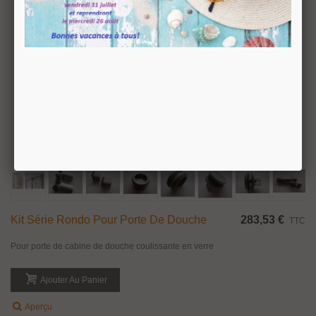
Kit Série Rondo Pour Porte De Douche
283,53 €
TTC
Pour porte de cabine de douche coulissante en verre
Ajouter Au Panier
Aperçu