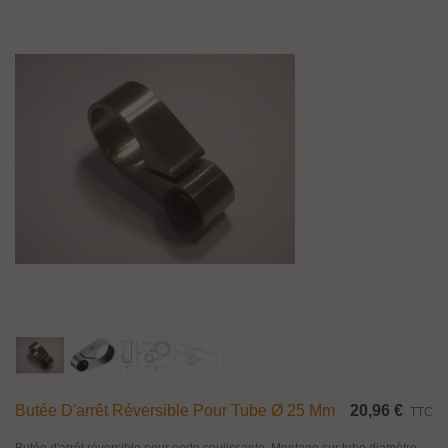
Butée D'arrêt Réversible Pour Tube Ø 25 Mm
20,96 €
TTC
Butée d'arrêt réversible pour porte coulissante. Montage sur tube diamètre