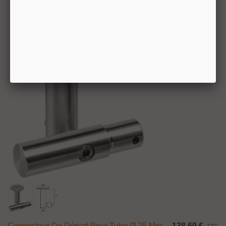
Connecteur De Départ Pour Tube Ø 25 Mm
138,69 €