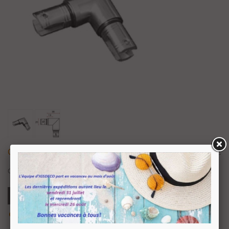
Connecteur À 90° Pour Tube Ø 25 Mm
66,68 €
TTC
Connecteur à 90° pour tube Ø 25 mm.
Ajouter Au Panier
Aperçu