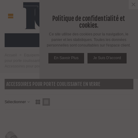
×
Politique de confidentialité et
cookies.
Ce site utilise des cookies pour la navigation, le
MENU
panier et les statistiques. Toutes les données
personnelles sont consultables sur l'espace client.
Accueil
>
Equipement pour porte d'intérieur et d'extérieur
>
Equipement
En Savoir Plus
Je Suis D'accord
pour porte coulissante en verre ou en bois
>
Pour porte verre
>
Accessoires pour porte coulissante en verre
ACCESSOIRES POUR PORTE COULISSANTE EN VERRE
Sélectionner