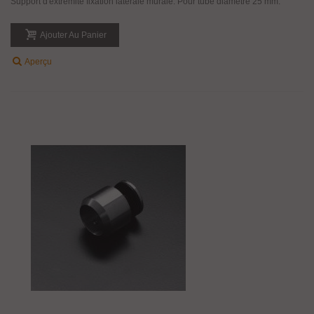
Support d'extrémité fixation latérale murale. Pour tube diamètre 25 mm.
Ajouter Au Panier
Aperçu