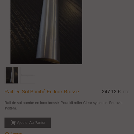
Rail De Sol Bombé En Inox Brossé
247,12 €
TTC
Rail de sol bombé en inox brossé. Pour kit roller Clear system et Ferrovia
system.
Ajouter Au Panier