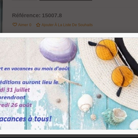
Référence:
15007.8
Aimer
0
Ajouter À La Liste De Souhaits
nox AISI 316 finition brossé. Pour porte coulissante en verre d'épaisseur 8 à 12 mm.
istance maximum entre les rollers 1300 mm. Montage coulissant sur tube de diamètre