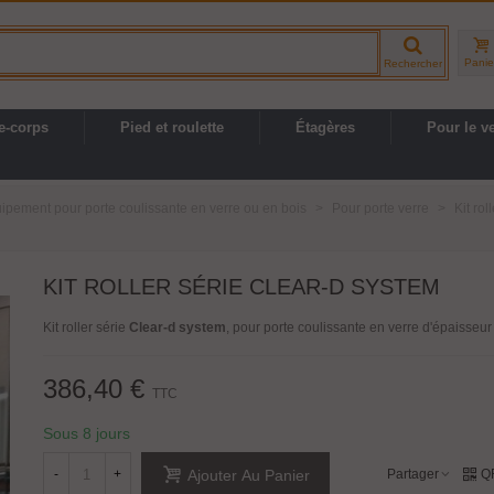
Panie
Rechercher
e-corps
Pied et roulette
Étagères
Pour le v
ipement pour porte coulissante en verre ou en bois
>
Pour porte verre
>
Kit ro
KIT ROLLER SÉRIE CLEAR-D SYSTEM
Kit roller série
Clear-d system
, pour porte coulissante en verre d'épaisseu
386,40 €
TTC
Sous 8 jours
-
+
Partager
Q
Ajouter Au Panier