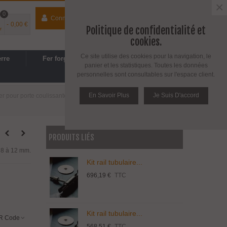
×
0
Connecter
contact
04 74 33 40 41
-
0,00 €
Politique de confidentialité et
r
Espace PRO
/
Avantages PRO
cookies.
Ce site utilise des cookies pour la navigation, le
erre
Fer forgé
Cuisine, SDB
panier et les statistiques. Toutes les données
personnelles sont consultables sur l'espace client.
En Savoir Plus
Je Suis D'accord
ller pour porte coulissante en verre
>
Kit roller série Clear-d
PRODUITS LIÉS
r 8 à 12 mm.
Kit rail tubulaire...
696,19 €
TTC
Kit rail tubulaire...
R Code
568,51 €
TTC