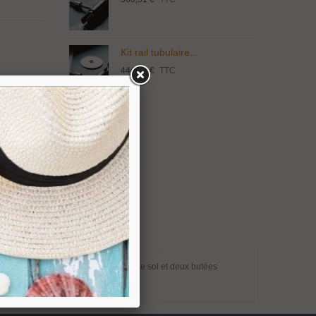
Kit rail tubulaire...
444,33 €
TTC
 Kit composé de quatre rollers un guide sol et deux butées
 25 mm, avec articles associés.