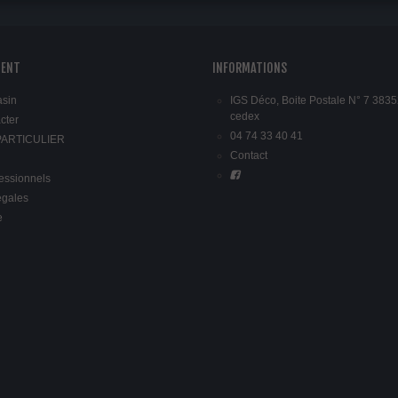
IENT
INFORMATIONS
asin
IGS Déco, Boite Postale N° 7 3835
cedex
cter
04 74 33 40 41
 PARTICULIER
Contact
fessionnels
égales
e