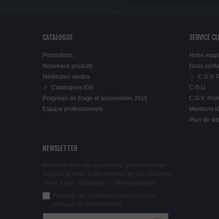
CATALOGUE
SERVICE CL
Promotions
Notre mag
Nouveaux produits
Nous conta
Meilleures ventes
C.G.V.
Catalogues IGS
C.G.U.
Poignées de tirage et accessoires 2015
C.G.V. Pro
Espace professionnels
Mentions l
Plan de sit
NEWSLETTER
Inscrivez-vous dès aujourd’hui gratuitement et
soyez le premier à être informé de nos nouvelles
mises à jour, réductions et offres spéciales.
J'accepte les conditions générales et la
politique de confidentialité