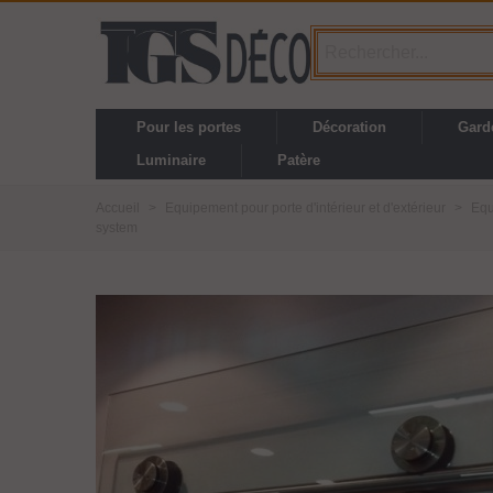
Pour les portes
Décoration
Gard
Luminaire
Patère
Accueil
>
Equipement pour porte d'intérieur et d'extérieur
>
Equ
system