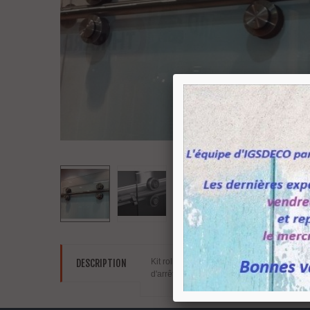
Kit roller série
Clear-d system
. Matière i
DESCRIPTION
d'arrêt. Poids maxi de la porte 120 kg. D