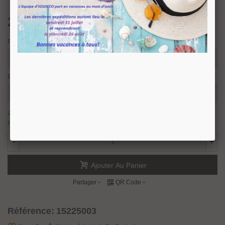
20,30 €
TTC
Finition
Epaisseur
article en stock, nous prévoyons une expédition sous 24/48
heures.
13 Produits
-
+
Ajouter Au Panier
Partager
QR Code
Référence:
15225003