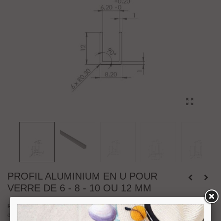
PROFIL ALUMINIUM EN U POUR
VERRE DE 6 - 8 - 10 OU 12 MM
Profil aluminium en U
pour verre d'épaisseur 6 - 8 - 10 ou 12 mm. Profil
disponible en finition brillant, brossé, mat et noir.