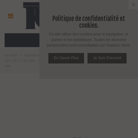
×
Politique de confidentialité et
cookies.
Ce site utilise des cookies pour la navigation, le
MENU
panier et les statistiques. Toutes les données
personnelles sont consultables sur l'espace client.
Accueil
>
Equipement pour l'agencement du verre
>
Profil aluminium
>
En Savoir Plus
Je Suis D'accord
10 x 10.7 x 10 mm
>
Profil aluminium en U pour verre de 6 - 8 - 10 ou 12
mm